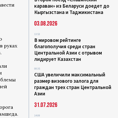
авести
караван» из Беларуси доедет до
Кыргызстана и Таджикистана
03.08.2026
13:53
о
В мировом рейтинге
в руках
благополучия среди стран
.
Центральной Азии с отрывом
лидирует Казахстан
али
08:35
и
США увеличили максимальный
облемы
размер визового залога для
лей
граждан трех стран Центральной
Азии
31.07.2026
орога
амшеда.
14:09