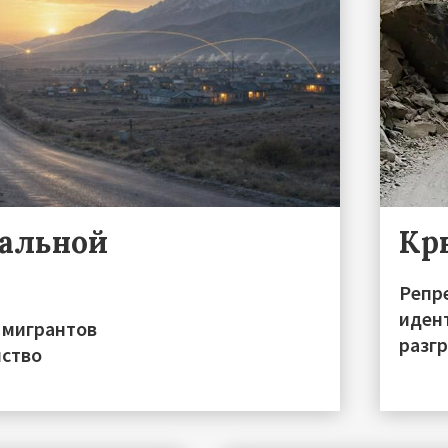
ральной
Кр
Репре
иден
 мигрантов
разгр
нство