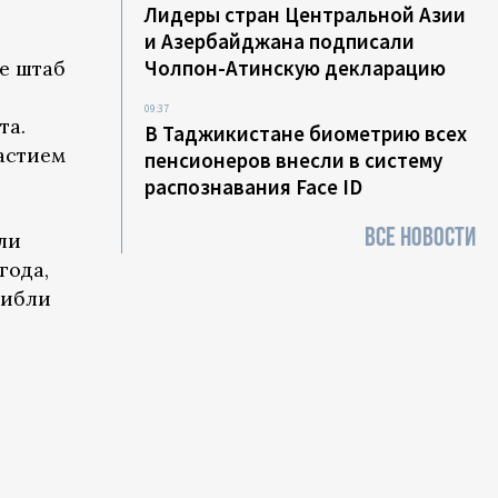
Лидеры стран Центральной Азии
и Азербайджана подписали
Чолпон-Атинскую декларацию
е штаб
09:37
та.
В Таджикистане биометрию всех
астием
пенсионеров внесли в систему
распознавания Face ID
ВСЕ НОВОСТИ
ли
года,
гибли