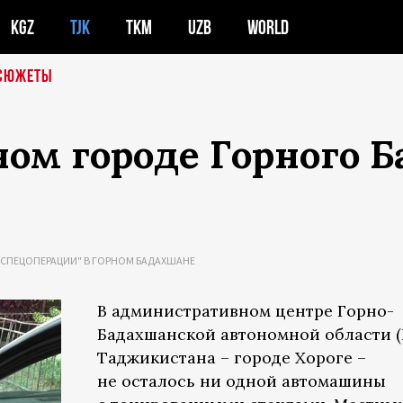
KGZ
TJK
TKM
UZB
WORLD
СЮЖЕТЫ
ном городе Горного 
"СПЕЦОПЕРАЦИИ" В ГОРНОМ БАДАХШАНЕ
В административном центре Горно-
Бадахшанской автономной области (
Таджикистана – городе Хороге –
не осталось ни одной автомашины