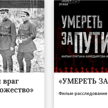
26 мая
 враг
«УМЕРЕТЬ З
тожество»
Фильм-расследование 