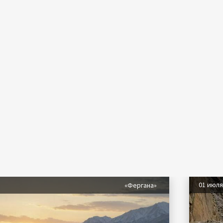
01 июл
«Фергана»