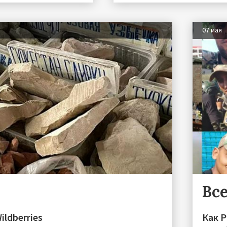
07 мая
Все
ildberries
Как 