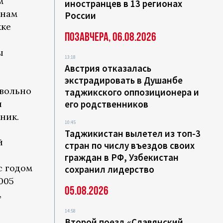
м
иностранцев в 13 регионах
анам
России
жке
Позавчера, 06.08.2026
ы
13:18
Австрия отказалась
экстрадировать в Душанбе
вольно
таджикского оппозиционера и
и
его родственников
ник.
10:45
Таджикистан вылетел из топ-3
й
стран по числу въездов своих
граждан в РФ, Узбекистан
с годом
сохранил лидерство
005
05.08.2026
,
14:58
Второй поезд «Славянский