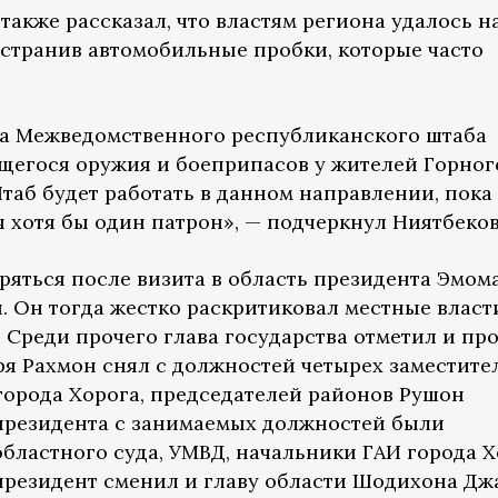
также рассказал, что властям региона удалось н
устранив автомобильные пробки, которые часто
та Межведомственного республиканского штаба
щегося оружия и боеприпасов у жителей Горног
аб будет работать в данном направлении, пока 
я хотя бы один патрон», — подчеркнул Ниятбеков
ряться после визита в область президента Эмом
. Он тогда жестко раскритиковал местные власт
 Среди прочего глава государства отметил и пр
бря Рахмон снял с должностей четырех заместите
 города Хорога, председателей районов Рушон
президента с занимаемых должностей были
бластного суда, УМВД, начальники ГАИ города Х
я президент сменил и главу области Шодихона Дж