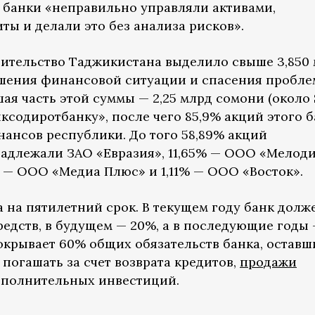
 банки «неправильно управляли активами,
ы и делали это без анализа рисков».
вительство Таджикистана выделило свыше 3,850
учшения финансовой ситуации и спасения пробл
шая часть этой суммы — 2,25 млрд сомони (около
ксодиротбанку», после чего 85,9% акций этого 
ансов республики. До того 58,89% акций
адлежали ЗАО «Евразия», 11,65% — ООО «Мелоди
% — ООО «Медиа Плюс» и 1,11% — ООО «Восток».
 на пятилетний срок. В текущем году банк долж
редств, в будущем — 20%, а в последующие годы
окрывает 60% общих обязательств банка, оставш
 погашать за счет возврата кредитов,
продажи
ополнительных инвестиций.