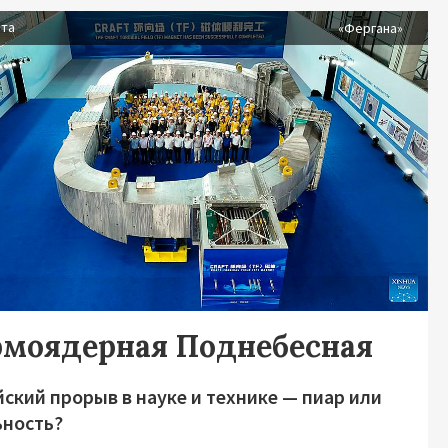
ста
«Фергана»
рмоядерная Поднебесная
ский прорыв в науке и технике — пиар или
ьность?