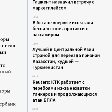
Ташкент назначил встречу с
маркетплейсом
12:58
В Астане впервые испытали
беспилотное аэротакси с
пассажиром
торы
11:04
апитал
Лучшей в Центральной Азии
ный
страной для переезда признан
Казахстан, худшей —
что
Туркменистан
анный
09:19
Reuters: КТК работает с
перебоями из-за нехватки
оворы
танкеров и продолжающихся
атак БПЛА
ербанк,
03:38