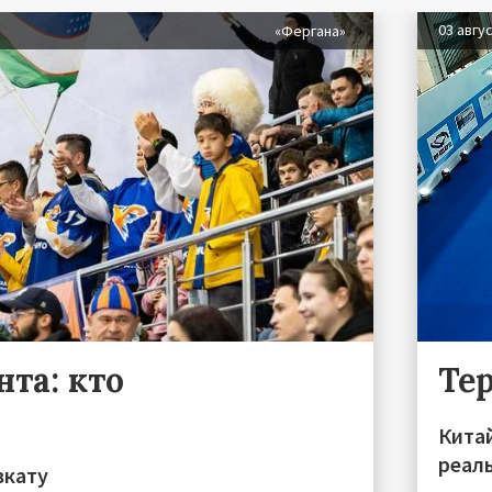
03 авгу
«Фергана»
та: кто
Те
Китай
реал
вкату