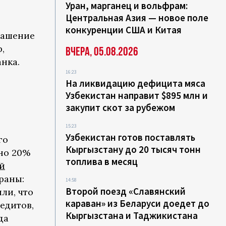
Уран, марганец и вольфрам:
Центральная Азия — новое поле
конкуренции США и Китая
лашение
,
Вчера, 05.08.2026
нка.
16:23
На ликвидацию дефицита мяса
я
Узбекистан направит $895 млн и
закупит скот за рубежом
15:23
Узбекистан готов поставлять
го
Кыргызстану до 20 тысяч тонн
рно 20%
топлива в месяц
й
раны:
14:58
Второй поезд «Славянский
ли, что
караван» из Беларуси доедет до
едитов,
Кыргызстана и Таджикистана
да