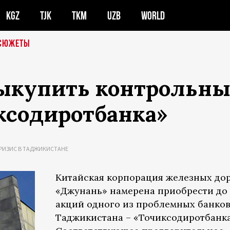
KGZ
TJK
TKM
UZB
WORLD
СЮЖЕТЫ
ыкупить контрольны
ксодиротбанка»
РИЗИС В ТАДЖИКИСТАНЕ
Китайская корпорация железных до
«Джунань» намерена приобрести до
акций одного из проблемных банко
Таджикистана – «Точиксодиротбанка