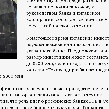
Соответствующее предварительное
соглашение подписано между
руководством банка и китайской
корпорации, сообщает
«Азия-плюс»
со ссылкой на свой источник.
В настоящее время китайские инвес
изучают возможности вхождения в к
указанного банка. Предположитель
размер инвестиций может составить
до $200 млн, если исходить из того, 
капитал «Точиксодиротбанка» на д
е $300 млн.
 финансовых ресурсов также проводятся перег
ранными организациями», – сказал источник
тив, что речь идет о российских банках ВТБ и Сб
нке», а также бизнес-структурах из Гонконга,