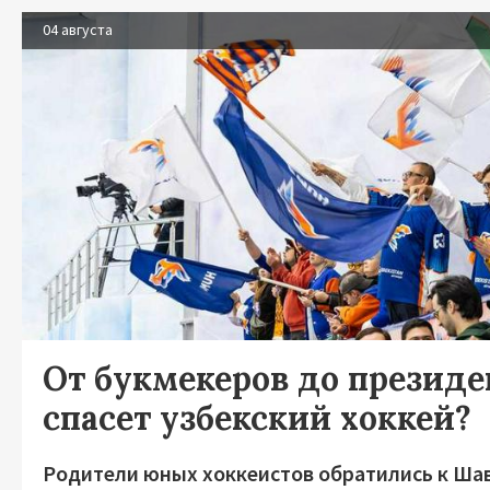
04 августа
От букмекеров до президен
спасет узбекский хоккей?
Родители юных хоккеистов обратились к Ша