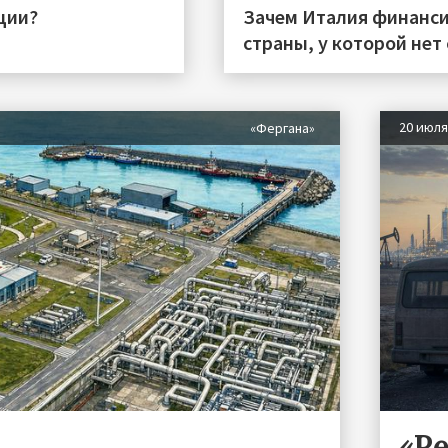
ции?
Зачем Италия финанси
страны, у которой нет
20 июл
«Фергана»
«Р