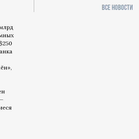
ВСЕ НОВОСТИ
 млрд
емных
 $250
банка
ён»,
ен
 —
иеся