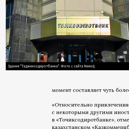
Здание "Таджиксодиротбанка". Фото с сайта News.tj
момент составляет чуть боле
«Относительно привлечения
с некоторыми другими иност
в «Точиксодиротбанке», отме
казахстанском «Казкоммерцба