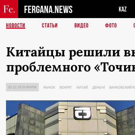
FERGANA.NEWS
KAZ
НОВОСТИ
СТАТЬИ
ВИДЕО
ФОТО
Китайцы решили в
проблемного «Точи
03.12.18 10:49 MSK
РЫНОК
ВОКРУГ
КИТАЙ
ДЕНЬГИ
БАНКОВСКИЙ К