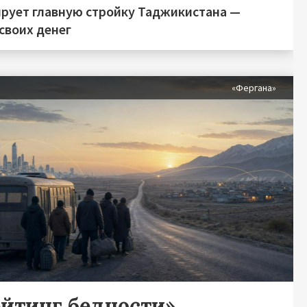
рует главную стройку Таджикистана —
 своих денег
я
«Фергана»
ейтинг бедности»