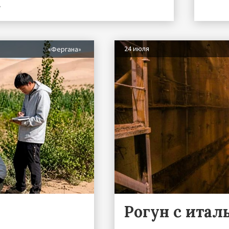
»
24 июля
«Фергана»
Рогун с итал