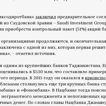
очиксодиротбанк»
заключил
предварительное сог
 из Саудовской Аравии – Saudi Investment Group
ии приобрести контрольный пакет (51%) акций ба
 организациями продолжаются, и окончательна
аключена с одной из них, которая первая решит
ка», – отметил источник.
я одним из крупнейших банков Таджикистана. Е
а оценивались в $530 млн, что составляло приме
ого периода. В 2015 году он оказался в
кризисно
блемами столкнулись еще три крупных банка ст
мбанк» и «Фононбанк». В Нацбанке тогда поясни
за неграмотного менеджмента и непогашенных кр
ичных денег. По словам главы Нацбанка Джамше