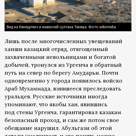
Вид на Кенеургенч и мавзолей султана Текеша. Фото wikimedia
Лишь после многочисленных увещеваний
ханши казацкий отряд, отягощенный
захваченными невольницами и богатой
добычей, тронулся из Ургенча в обратный
путь на север по берегу Амударьи. Почти
одновременно у города появилось войско
Араб Мухаммада, взявшееся преследовать
уральцев. Русские источники иногда
упоминают, что якобы хан, явившись
под стены Ургенча, гарантировал казакам
безопасный проход, и сам же потом свое
обещание нарушил. Абульгази об этой
детали умалчивает, и его понять можно —