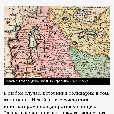
Фрагмент голландской карты Центральной Азии 18 века
В любом случае, источники солидарны в том,
что именно Нечай (или Нечаев) стал
инициатором похода против хивинцев.
Здесь, наверно, справедливости ради стоит