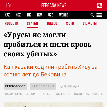
FERGANA.NEWS
KAZ
KGZ
TJK
TKM
UZB
WORLD
НОВОСТИ
СТАТЬИ
ВИДЕО
ФОТО
СЮЖЕТЫ
«Урусы не могли
пробиться и пили кровь
своих убитых»
Как казаки ходили грабить Хиву за
сотню лет до Бековича
ПЁТР БОЛОГОВ
14.11.25 09:33 MSK
ЦИВИЛИЗАЦИЯ
ГОСУДАРСТВО
ИСТОРИЯ
РОССИЯ
ОБЩЕСТВО
ПОЛИТИКА
ВЛАСТЬ