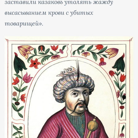
заставили казаковъ утолять жажду
высасыванием крови с убитых
товарищей».