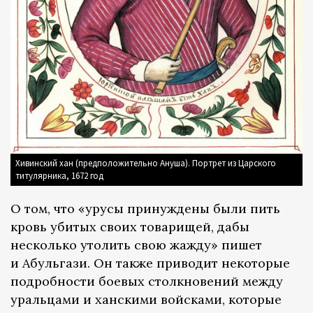
Хивинский хан (предположительно Ануша). Портрет из Царского
титулярника, 1672 год
О том, что «урусы принуждены были пить
кровь убитых своих товарищей, дабы
несколько утолить свою жажду» пишет
и Абульгази. Он также приводит некоторые
подробности боевых столкновений между
уральцами и ханскими войсками, которые