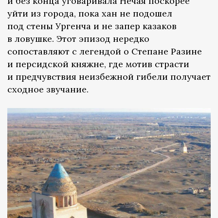
и без конца уговаривала Нечая поскорее
уйти из города, пока хан не подошел
под стены Ургенча и не запер казаков
в ловушке. Этот эпизод нередко
сопоставляют с легендой о Степане Разине
и персидской княжне, где мотив страсти
и предчувствия неизбежной гибели получает
сходное звучание.