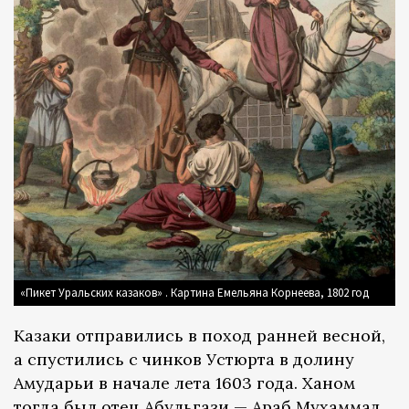
«Пикет Уральских казаков» . Картина Емельяна Корнеева, 1802 год
Казаки отправились в поход ранней весной,
а спустились с чинков Устюрта в долину
Амударьи в начале лета 1603 года. Ханом
тогда был отец Абульгази — Араб Мухаммад.