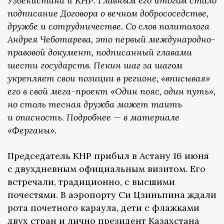
Узбекистана и КНР. Главным его итогом стало
подписание Договора о вечном добрососедстве,
дружбе и сотрудничестве. Со слов политолога
Андрея Чеботарева, это первый международно-
правовой документ, подписанный главами
шести государств. Пекин шаг за шагом
укрепляет свои позиции в регионе, «вписывая»
его в свой мега-проект «Один пояс, один путь»,
но столь тесная дружба может таить
и опасность. Подробнее
—
в материале
«Ферганы».
Председатель КНР прибыл в Астану 16 июня
с двухдневным официальным визитом. Его
встречали, традиционно, с высшими
почестями. В аэропорту Си Цзиньпина ждали
рота почетного караула, дети с флажками
двух стран и лично президент Казахстана