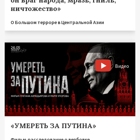
он враг народа, мразь, гниль,
ничтожество»
О Большом терроре в Центральной Азии
26.05
Видео
«УМЕРЕТЬ ЗА ПУТИНА»
Фильм-расследование о вербовке