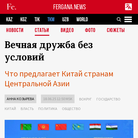
FERGANA.NEWS
KAZ
KGZ
TJK
TKM
UZB
WORLD
НОВОСТИ
СТАТЬИ
ВИДЕО
ФОТО
СЮЖЕТЫ
Вечная дружба без
условий
Что предлагает Китай странам
Центральной Азии
АННА КОЗЫРЕВА
18.06.25 12:50 MSK
ВОКРУГ
ГОСУДАРСТВО
КИТАЙ
ВЛАСТЬ
ПОЛИТИКА
ОБЩЕСТВО