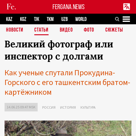
FERGANA.NEWS
KAZ
KGZ
TJK
TKM
UZB
WORLD
НОВОСТИ
СТАТЬИ
ВИДЕО
ФОТО
СЮЖЕТЫ
Великий фотограф или
инспектор с долгами
Как ученые спутали Прокудина-
Горского с его ташкентским братом-
картёжником
14.06.25 09:47 MSK
РОССИЯ
ИСТОРИЯ
КУЛЬТУРА