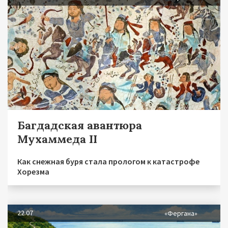
Багдадская авантюра
Мухаммеда II
Как снежная буря стала прологом к катастрофе
Хорезма
22.07
«Фергана»