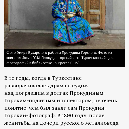
Фото Эмира Бухарского работы Прокудина-Горского. Фото из
книги-альбома "С.М. Прокудин-горский и его Туркестанский цикл
фотографий в библиотеке конгресса США"
В те годы, когда в Туркестане
разворачивалась драма с судом
над погрязшим в долгах Прокудиным-
Горским-податным инспектором, не очень
понятно, чем был занят сам Прокудин-
Горский-фотограф. В 1890 году, после
женитьбы на дочери русского металловеда