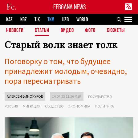
FERGANA.NEWS
KAZ
KGZ
TJK
TKM
UZB
WORLD
НОВОСТИ
СТАТЬИ
ВИДЕО
ФОТО
СЮЖЕТЫ
Старый волк знает толк
Поговорку о том, что будущее
принадлежит молодым, очевидно,
пора пересматривать
АЛЕКСЕЙ ВИНОКУРОВ
14.04.25 11:26 MSK
ГОСУДАРСТВО
РОССИЯ
МИГРАЦИЯ
ОБЩЕСТВО
ЭКОНОМИКА
ПОЛИТИКА