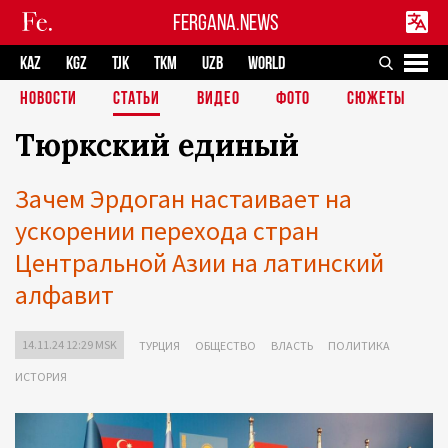
FERGANA.NEWS
KAZ
KGZ
TJK
TKM
UZB
WORLD
НОВОСТИ
СТАТЬИ
ВИДЕО
ФОТО
СЮЖЕТЫ
Тюркский единый
Зачем Эрдоган настаивает на
ускорении перехода стран
Центральной Азии на латинский
алфавит
14.11.24 12:29 MSK
ТУРЦИЯ
ОБЩЕСТВО
ВЛАСТЬ
ПОЛИТИКА
ИСТОРИЯ