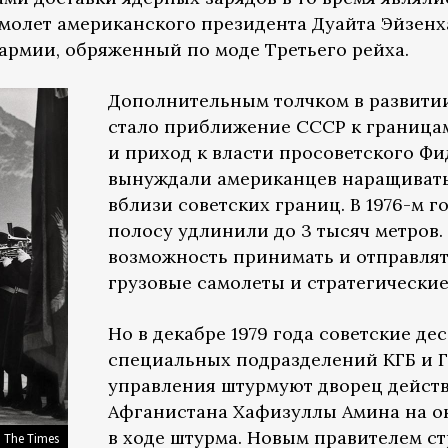
молет американского президента Дуайта Эйзенха
армии, обряженный по моде Третьего рейха.
Дополнительным толчком в развити
стало приближение СССР к граница
и приход к власти просоветского Фид
вынуждали американцев наращивать
вблизи советских границ. В 1976-м 
полосу удлинили до 3 тысяч метров.
возможность принимать и отправлят
грузовые самолеты и стратегически
Но в декабре 1979 года советские де
специальных подразделений КГБ и Г
управления штурмуют дворец дейст
Афганистана Хафизуллы Амина на ок
в ходе штурма. Новым правителем с
 The Times