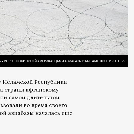
 У ВОРОТ ПОКИНУТОЙ АМЕРИКАНЦАМИ АВИАБАЗЫ В БАГРАМЕ. ФОТО: REUTERS
у Исламской Республики
та страны афганскому
той самой длительной
ьзовали во время своего
той авиабазы началась еще