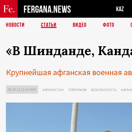
FERGANA.NEWS
KAZ
НОВОСТИ
СТАТЬИ
ВИДЕО
ФОТО
«В Шинданде, Кандаг
Крупнейшая афганская военная ав
05.07.21 13:11 MSK
АФГАНИСТАН
ТЕРРОРИЗМ
БЕЗОПАСНОСТЬ
АФГАН