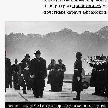
на аэродром
приземлился
са
почетный караул афганской 
Президент США Дуайт Эйзенхауэр в аэропорту Баграма в 1959 году. Фото