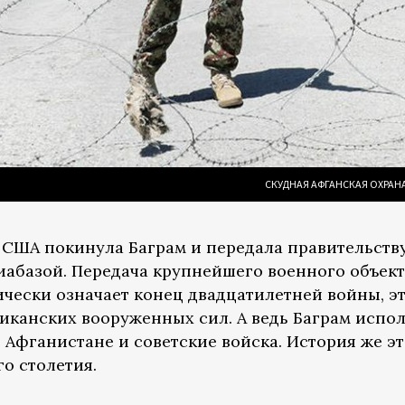
СКУДНАЯ АФГАНСКАЯ ОХРАНА
 США покинула Баграм и передала правительств
иабазой. Передача крупнейшего военного объек
чески означает конец двадцатилетней войны, э
иканских вооруженных сил. А ведь Баграм испол
 Афганистане и советские войска. История же э
о столетия.