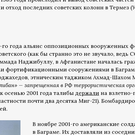
и отход последних советских колонн в Термез (
992-го года альянс оппозиционных вооруженных
ветского (как бы странно это не звучало, ведь 
аммада Наджибуллу, в Афганистане началась гра
ыми фортификационными сооружениями в Баграм
джахедов, этническим таджиком Ахмад-Шахом Ма
алибан» — запрещенная в РФ террористическая орг
к осенью 2001 года талибы
держали
на взлетно-
частности почти два десятка Миг-21). Бомбарди
ей.
В ноябре 2001-го американские сол
в Баграме. Их доставляли из соседн