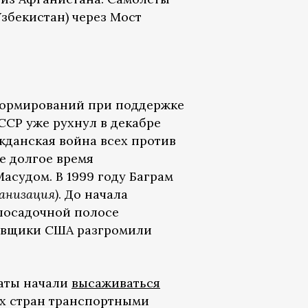
Узбекистан) через Мост
 формирований при поддержке
СССР уже рухнул в декабре
жданская война всех против
е долгое время
судом. В 1999 году Баграм
анизация)
. До начала
посадочной полосе
ровщики США разгромили
даты начали
высаживаться
их стран транспортными