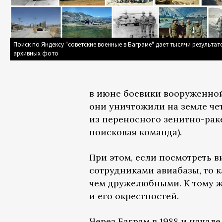
Поиск по Яндексу "советские военные в Баграме" дает тысячи результато
архивных фото
в июне боевики вооруженн
они уничтожили на земле чет
из переносного зенитно-раке
поисковая команда).
При этом, если посмотреть 
сотрудниками авиабазы, то 
чем дружелюбными. К тому 
и его окрестностей.
Через Баграм в 1988 и начал