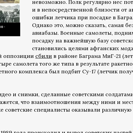
невозможно. Полк регулярно нес пот
и в непосредственной близости от ав
ошибки летчика при посадке в Багра
Однако это, можно сказать, самая б
в -
авиабазы. Военные самолеты, под
посадку на важнейшую базу советско
становились целями афганских моджа
ой оппозиции
сбили
в районе Баграма МиГ-21 (ле
ыре самолета того же типа в результате ракетно
тного комплекса был подбит Су-17 (летчик полу
видео и снимки, сделанные советскими солдатам
кажется, что взаимоотношения между ними и ме
же советские специалисты оказывали различную
е 1989 года происходил и вывод советских часте