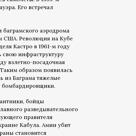
уэра. Его встречал
и баграмского аэродрома
м США. Революция на Кубе
еля Кастро в 1961-м году
 свою инфраструктуру
году взлетно-посадочная
 Таким образом появилась
ь из Баграма тяжелые
е бомбардировщики.
сантники, бойцы
лавного разведывательного
вующего правителя
раине Кабула. Амин убит
траны становится