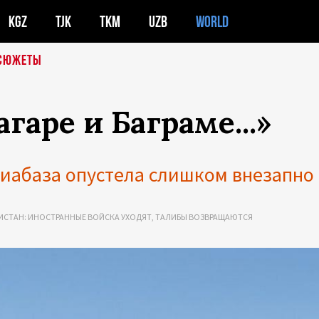
KGZ
TJK
TKM
UZB
WORLD
СЮЖЕТЫ
аре и Баграме...»
иабаза опустела слишком внезапно
ИСТАН: ИНОСТРАННЫЕ ВОЙСКА УХОДЯТ, ТАЛИБЫ ВОЗВРАЩАЮТСЯ