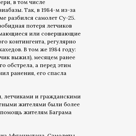
ери, в том числе
иабазы. Так, в 1984-м из-за
ме разбился самолет Су-25.
езобидная потеря летчиков
нимающиеся или совершающие
го контингента, регулярно
хедов. В том же 1984 году:
тчик выжил), месяцем ранее
го обстрела, а перед этим
чил ранения, его спасла
и, летчиками и гражданскими
стными жителями были более
 помощь жителям Баграма
й из Афганистана. Самолеты