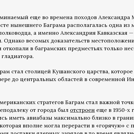
оминаемый еще во времена походов Александра 
месте нынешнего Баграма располагалась одна из 
 полководца, а именно Александрия Кавказская 
ш. Однако весомых доказательств местоположен
и откопали в баграмских предместьях только нес
 гладиатора.
грам стал столицей Кушанского царства, которо
вере до центральных областей в современной И
 американских стратегов Баграм стал важной то
еподалеку от города был
отстроен
еще в 1950-х 
сь иметь авиабазы максимально близко в грани
 которая вполне могла перерасти в «горячую» с
и доставки ядерных зарядов в то время являлис