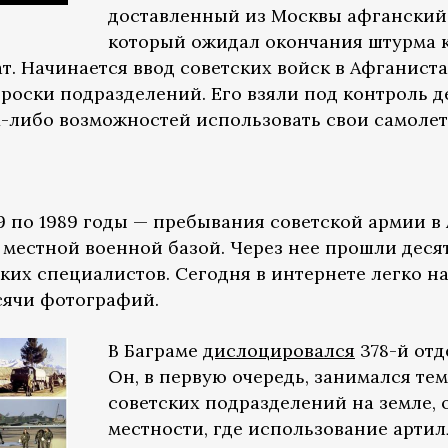
доставленный из Москвы афганский 
который ожидал окончания штурма к
т. Начинается ввод советских войск в Афганист
оски подразделений. Его взяли под контроль де
либо возможностей использовать свои самолет
79 по 1989 годы — пребывания советской армии в
местной военной базой. Через нее прошли десят
их специалистов. Сегодня в интернете легко на
ысячи фотографий.
В Баграме
дислоцировался
378-й отд
Он, в первую очередь, занимался те
советских подразделений на земле,
местности, где использование арти