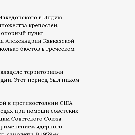
Македонского в Индию.
множества крепостей,
— опорный пункт
ия Александрии Кавказской
колько бюстов в греческом
е владело территориями
ндии. Этот период был пиком
чкой в противостоянии США
годах при помощи советских
цам Советского Союза.
 применением ядерного
ь самолеты. В 1959-м