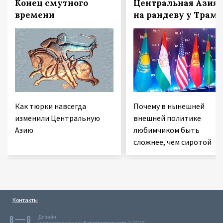
Конец смутного
Центральная Азия
времени
на рандеву у Трам
Как тюрки навсегда
Почему в нынешней
изменили Центральную
внешней политике
Азию
любимчиком быть
сложнее, чем сиротой
Контакты
Дизайн
и проектирование
baturingroup.com
© 2018