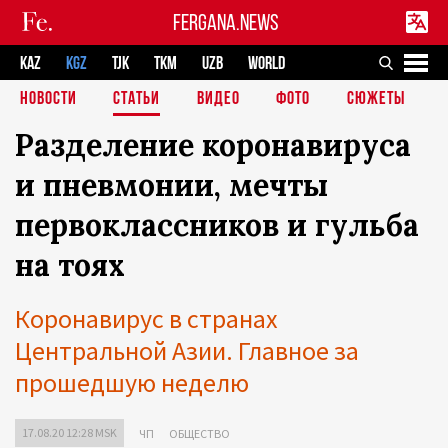
FERGANA.NEWS
KAZ
KGZ
TJK
TKM
UZB
WORLD
НОВОСТИ
СТАТЬИ
ВИДЕО
ФОТО
СЮЖЕТЫ
Разделение коронавируса
и пневмонии, мечты
первоклассников и гульба
на тоях
Коронавирус в странах
Центральной Азии. Главное за
прошедшую неделю
17.08.20 12:28 MSK
ЧП
ОБЩЕСТВО