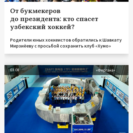
От букмекеров
до президента: кто спасет
узбекский хоккей?
Родители юных хоккеистов обратились к Шавкату
Мирзиёеву с просьбой сохранить клуб «Хумо»
03.08
«Фергана»