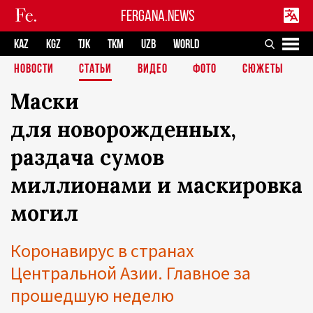
FERGANA.NEWS
KAZ
KGZ
TJK
TKM
UZB
WORLD
НОВОСТИ
СТАТЬИ
ВИДЕО
ФОТО
СЮЖЕТЫ
Маски
для новорожденных,
раздача сумов
миллионами и маскировка
могил
Коронавирус в странах
Центральной Азии. Главное за
прошедшую неделю