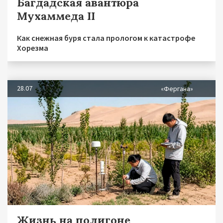
Багдадская авантюра
Мухаммеда II
Как снежная буря стала прологом к катастрофе
Хорезма
28.07
«Фергана»
Жизнь на полигоне