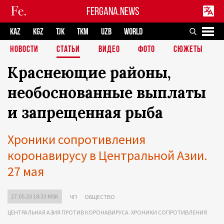
FERGANA.NEWS
KAZ
KGZ
TJK
TKM
UZB
WORLD
НОВОСТИ
СТАТЬИ
ВИДЕО
ФОТО
СЮЖЕТЫ
Краснеющие районы,
необоснованные выплаты
и запрещенная рыба
Хроники сопротивления
коронавирусу в Центральной Азии.
27 мая
27.05.20 18:33 MSK
ЧП
ОБЩЕСТВО
ЦЕНТРАЛЬНАЯ АЗИЯ ПРОТИВ КОРОНАВИРУСА. ХРОНИКИ СОПРОТИВЛЕНИЯ