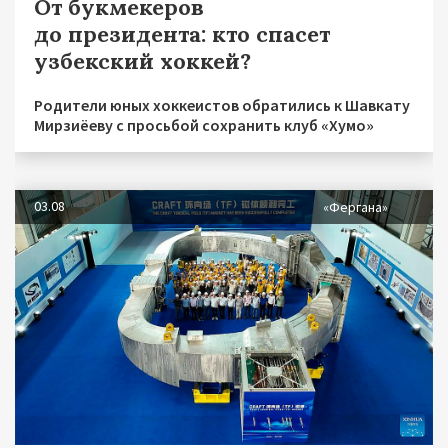
От букмекеров
до президента: кто спасет
узбекский хоккей?
Родители юных хоккеистов обратились к Шавкату
Мирзиёеву с просьбой сохранить клуб «Хумо»
03.08
«Фергана»