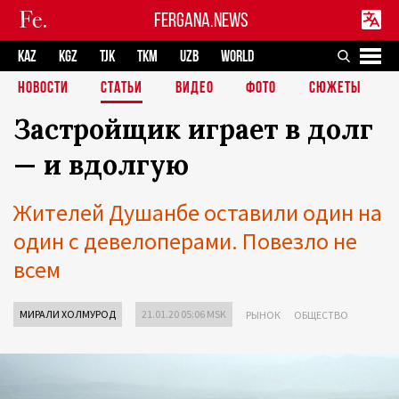
FERGANA.NEWS
KAZ
KGZ
TJK
TKM
UZB
WORLD
НОВОСТИ
СТАТЬИ
ВИДЕО
ФОТО
СЮЖЕТЫ
Застройщик играет в долг
— и вдолгую
Жителей Душанбе оставили один на
один с девелоперами. Повезло не
всем
МИРАЛИ ХОЛМУРОД
21.01.20 05:06 MSK
РЫНОК
ОБЩЕСТВО