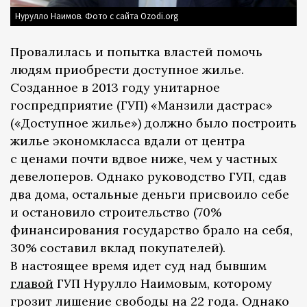
Нурулло Наимов. Фото с сайта Ozodi.org
Провалилась и попытка властей помочь
людям приобрести
доступное жилье.
Созданное в 2013 году унитарное
госпредприятие (ГУП) «Манзили дастрас»
(«Доступное жилье») должно было построить
жилье экономкласса вдали от центра
с ценами почти вдвое ниже, чем у частных
девелоперов. Однако руководство ГУП, сдав
два дома, остальные деньги присвоило себе
и остановило строительство (70%
финансирования государство брало на себя,
30% составил вклад покупателей).
В настоящее время идет суд над бывшим
главой
ГУП Нурулло Наимовым, которому
грозит лишение свободы на 22 года. Однако