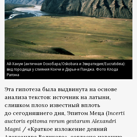
Ай-Ханум (античная Оскобара/Oskobara и Эвкратидия/Eucratideia):
вид городища у слияния Кокчи и Дарьи-и Панджа. Фото Клода
Рапэна
Эта гипотеза была выдвинута на основе
анализа текстов: источник на латыни,
слишком плохо известный вплоть
до сегодняшнего дня, Эпитом Меца (
Incerti
auctoris epitoma rerum gestarum Alexandri
Magni
/ «Краткое изложение деяний
Александра Великого», согласно изданию,