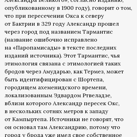
опубликованному в 1900 году), говорит о том,
что при пересечении Окса к северу
от Бактрии в 329 году Александр прошел
через город под названием Тармантис
(название ошибочно исправлено
на «Паропамисады» в тексте последних
изданий источника). Этот Тармантис, чья
этимология связана с этимологией таких
бродов через Амударью, как Термез, может
быть идентифицирован с Шортепа,
городищем ахеменидского времени,
локализованным Эдвардом Ртвеладзе,
вблизи которого Александр пересек Окс,
в нескольких сотнях метров к западу
от Кампыртепа. Источники не говорят, что
он основал там Александрию, потому что
город у брода уже имел свое собственное