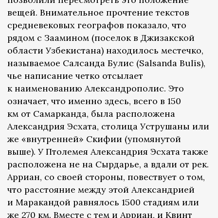
вещей. Внимательное прочтение текстов
средневековых географов показало, что
рядом с Заамином (поселок в Джизакской
области Узбекистана) находилось местечко,
называемое Салсанда Булис (Salsanda Bulīs),
чье написание четко отсылает
к наименованию Александрополис. Это
означает, что именно здесь, всего в 150
км от Самарканда, была расположена
Александрия Эсхата, столица Уструшаны или
же «внутренней» Скифии (упомянутой
выше). У Птолемея Александрия Эсхата также
расположена не на Сырдарье, а вдали от рек.
Арриан, со своей стороны, повествует о том,
что расстояние между этой Александрией
и Маракандой равнялось 1500 стадиям или
же 270 км. Вместе с тем и Арриан, и Квинт