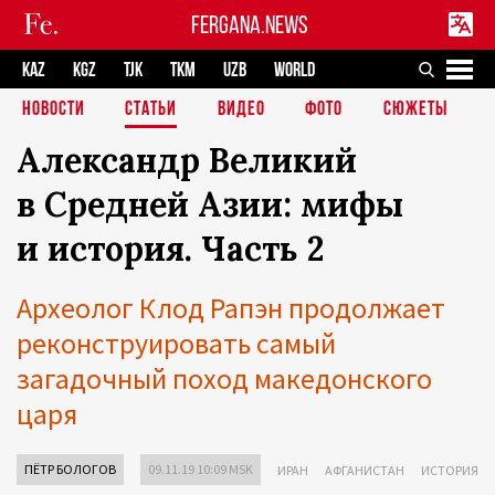
FERGANA.NEWS
KAZ
KGZ
TJK
TKM
UZB
WORLD
НОВОСТИ
СТАТЬИ
ВИДЕО
ФОТО
СЮЖЕТЫ
Александр Великий
в Средней Азии: мифы
и история. Часть 2
Археолог Клод Рапэн продолжает
реконструировать самый
загадочный поход македонского
царя
ПЁТР БОЛОГОВ
09.11.19 10:09 MSK
ИРАН
АФГАНИСТАН
ИСТОРИЯ