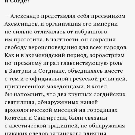
и Согде?
— Александр представлял себя преемником
Ахеменидов, и организация его империи
не сильно отличалась от избранного
им прототипа. В частности, он сохранил
свободу вероисповедания для всех народов.
Как и в ахеменидский период, зороастризм
по-прежнему играл главенствующую роль
в Бактрии и Согдиане, объединяясь вместе
с тем и с официальной греческой религией,
привнесенной македонцами. Я хотел
бы напомнить, что два крупных согдийских
святилища, обнаруженных нашей
археологической миссией на городищах
Коктепа и Сангиртепа, были связаны
с авестической традицией, не обнаруживая
никаких следов эллинского влияния.