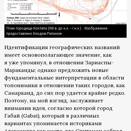
План городища Коктепа (XIII в. до н.э. – I н.э.). . Изображение
предоставлено Клодом Рапэном
Идентификация географических названий
имеет основополагающее значение, как
я уже упомянул, в отношении Зариаспы-
Мараканды; однако предложить новые
фундаментальные интерпретации в области
топонимики в отношении таких городов, как
Самарканд, до сих пор удается крайне редко.
Поэтому, на мой взгляд, заслуживает
внимания идея, согласно которой город
Габай (Gabai), который в различных
вариантах упоминается историками
Александра как место, где Спитамен собрал