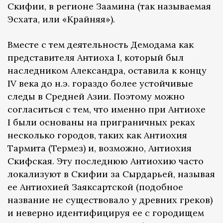
Скифии, в регионе Заамина (так называемая
Эсхата, или «Крайняя»).
Вместе с тем деятельность Демодама как
представителя Антиоха I, который был
наследником Александра, оставила к концу
IV века до н.э. гораздо более устойчивые
следы в Средней Азии. Поэтому можно
согласиться с тем, что именно при Антиохе
I были основаны на приграничных реках
несколько городов, таких как Антиохия
Тармита (Термез) и, возможно, Антиохия
Скифская. Эту последнюю Антиохию часто
локализуют в Скифии за Сырдарьей, называя
ее Антиохией Заяксартской (подобное
название не существовало у древних греков)
и неверно идентифицируя ее с городищем