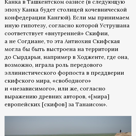
Канка в Ташкентском оазисе (в следующую
эпоху Канка будет столицей кочевнической
конфедерации Кангюй). Если мы принимаем
иную гипотезу, согласно которой Уструшана
соответствует «внутренней» Скифии,
а не Согдиане, то эта Антиохия Скифская
могла бы быть выстроена на территории
до Сырдарьи, например в Ходженте, где она,
возможно, играла роль передового
эллинистического форпоста в преддверии
скифского мира, «свободного»
и «независимого», или же, согласно
выражению древних авторов, «[мира]
европейских [скифов] за Танаисом».