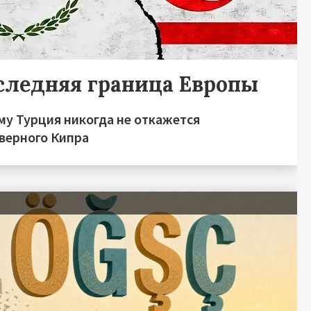
следняя граница Европы
му Турция никогда не откажется
еверного Кипра