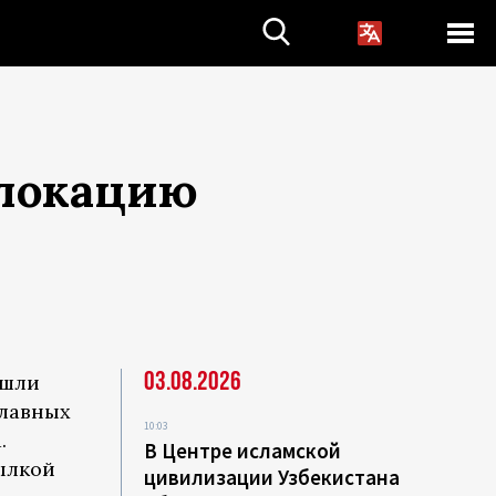
 локацию
03.08.2026
ашли
главных
10:03
.
В Центре исламской
ылкой
цивилизации Узбекистана