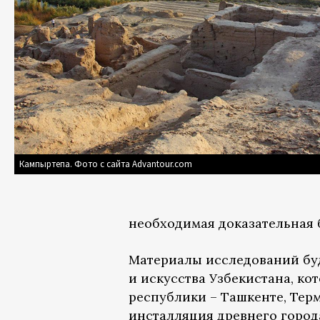
Кампыртепа. Фото с сайта Advantour.com
необходимая доказательная б
Материалы исследований буд
и искусства Узбекистана, кот
республики – Ташкенте, Терм
инсталляция древнего город