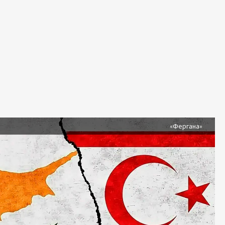
я
«Фергана»