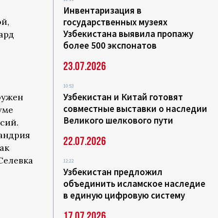
Инвентаризация в
й,
государственных музеях
Узбекистана выявила пропажу
ард
более 500 экспонатов
23.07.2026
10:53
Узбекистан и Китай готовят
ружен
совместные выставки о наследии
уме
Великого шелкового пути
сий.
сандрия
22.07.2026
как
Селевка
12:22
Узбекистан предложил
объединить исламское наследие
в единую цифровую систему
17.07.2026