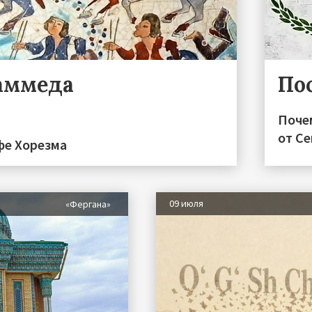
аммеда
По
Поче
от С
фе Хорезма
09 июля
«Фергана»