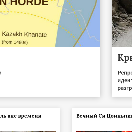
Кр
а
Репре
иден
разгр
ль вне времени
Вечный Си Цзиньпи