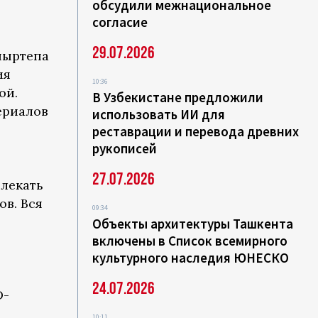
обсудили межнациональное
согласие
29.07.2026
пыртепа
ия
10:36
ой.
В Узбекистане предложили
ериалов
использовать ИИ для
реставрации и перевода древних
рукописей
27.07.2026
влекать
ов. Вся
09:34
Объекты архитектуры Ташкента
включены в Список всемирного
культурного наследия ЮНЕСКО
24.07.2026
D-
10:11