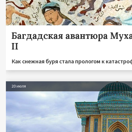
Багдадская авантюра Мух
II
Как снежная буря стала прологом к катастро
20 июля