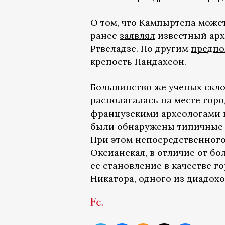
О том, что Кампыртепа може
ранее
заявлял
известный арх
Ртвеладзе. По другим
предпо
крепость Пандахеон.
Большинство же ученых скло
располагалась на месте гор
французскими археологами в 
были обнаружены типичные гр
При этом непосредственного
Оксианская, в отличие от б
ее становление в качестве г
Никатора, одного из диадохо