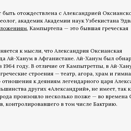
т быть отождествлена с Александрией Оксианско
еолог, академик Академии наук Узбекистана Эдв
ложениям,
Кампыртепа — это бывшая греческая
няется к мысли, что Александрия Оксианская
ода Ай-Ханум в Афганистане. Ай-Ханум был обна
1964 году. В отличие от Кампытретпы, в Ай-Хан
еческие строения — театр, агора, храм и гимна
 отношения к деяниям легендарного царя Алек
ольшинства других
«
Александрий
»,
не имеет, так 
орода произошло несколько позже — во времена 
в, контролировавшего в том числе Бактрию.