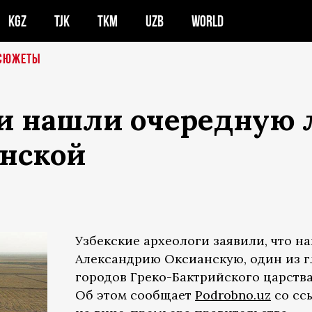
KGZ
TJK
TKM
UZB
WORLD
СЮЖЕТЫ
ги нашли очередную
нской
Узбекские археологи заявили, что н
Александрию Оксианскую, один из 
городов Греко-Бактрийского царства
Об этом сообщает
Podrobno.uz
со сс