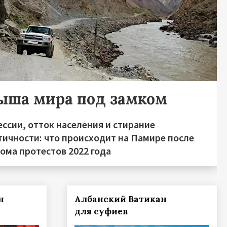
ыша мира под замком
ссии, отток населения и стирание
тичности: что происходит на Памире после
ома протестов 2022 года
н
Албанский Ватикан
для суфиев