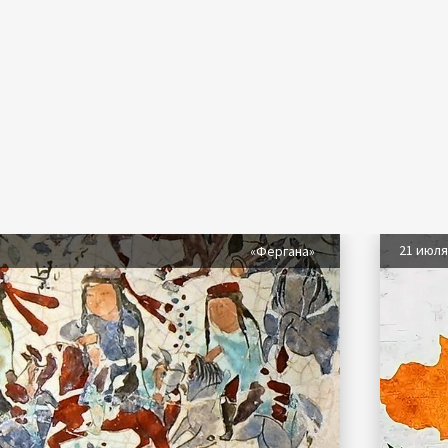
21 июл
«Фергана»