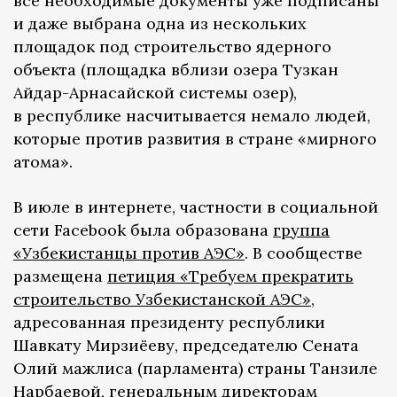
все необходимые документы уже подписаны
и даже выбрана одна из нескольких
площадок под строительство ядерного
объекта (площадка вблизи озера Тузкан
Айдар-Арнасайской системы озер),
в республике насчитывается немало людей,
которые против развития в стране «мирного
атома».
В июле в интернете, частности в социальной
сети Facebook была образована
группа
«Узбекистанцы против АЭС»
. В сообществе
размещена
петиция «Требуем прекратить
строительство Узбекистанской АЭС»
,
адресованная президенту республики
Шавкату Мирзиёеву, председателю Сената
Олий мажлиса (парламента) страны Танзиле
Нарбаевой, генеральным директорам