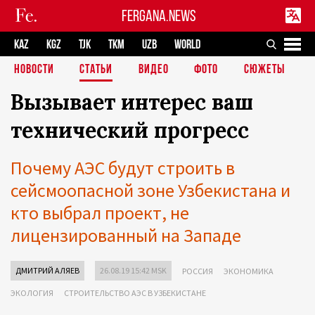
FERGANA.NEWS
KAZ
KGZ
TJK
TKM
UZB
WORLD
НОВОСТИ
СТАТЬИ
ВИДЕО
ФОТО
СЮЖЕТЫ
Вызывает интерес ваш
технический прогресс
Почему АЭС будут строить в
сейсмоопасной зоне Узбекистана и
кто выбрал проект, не
лицензированный на Западе
ДМИТРИЙ АЛЯЕВ
26.08.19 15:42 MSK
РОССИЯ
ЭКОНОМИКА
ЭКОЛОГИЯ
СТРОИТЕЛЬСТВО АЭС В УЗБЕКИСТАНЕ