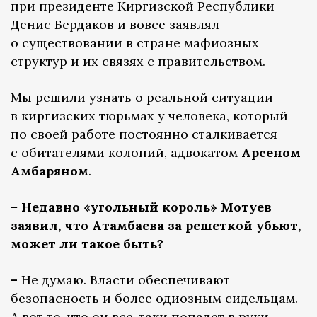
при президенте Киргизской Республики
Денис Бердаков и вовсе
заявлял
о существовании в стране мафиозных
структур и их связях с правительством.
Мы решили узнать о реальной ситуации
в киргизских тюрьмах у человека, который
по своей работе постоянно сталкивается
с обитателями колоний, адвокатом
Арсеном
Амбаряном
.
–
Недавно «угольный король» Мотуев
заявил
, что Атамбаева за решеткой убьют,
может ли такое быть?
–
Не думаю. Власти обеспечивают
безопасность и более одиозным сидельцам.
А вот то, что он все-таки попадет в руки