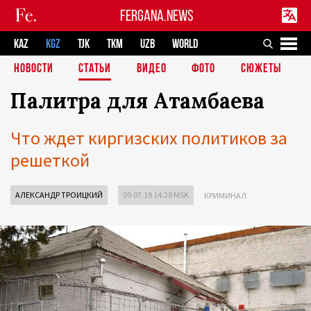
FERGANA.NEWS
KAZ
KGZ
TJK
TKM
UZB
WORLD
НОВОСТИ
СТАТЬИ
ВИДЕО
ФОТО
СЮЖЕТЫ
Палитра для Атамбаева
Что ждет киргизских политиков за
решеткой
АЛЕКСАНДР ТРОИЦКИЙ
09.07.19 14:28 MSK
КРИМИНАЛ