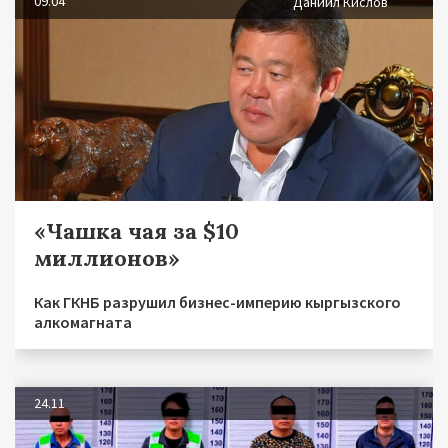
09.04
Даниил Кислов
«Чашка чая за $10
миллионов»
Как ГКНБ разрушил бизнес-империю кыргызского
алкомагната
24.11