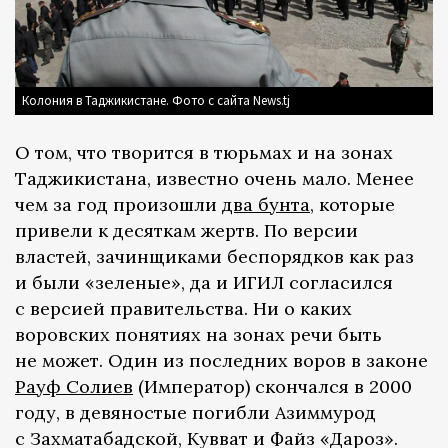
Колония в Таджикистане. Фото с сайта News.tj
О том, что творится в тюрьмах и на зонах
Таджикистана, известно очень мало. Менее
чем за год произошли
два бунта
, которые
привели к десяткам жертв. По версии
властей, зачинщиками беспорядков как раз
и были «зеленые», да и ИГИЛ согласился
с версией правительства. Ни о каких
воровских понятиях на зонах речи быть
не может. Один из последних воров в законе
Рауф Солиев
(Император) скончался в 2000
году, в девяностые погибли Азиммурод
с Захматабадской, Кувват и Файз «Дароз».