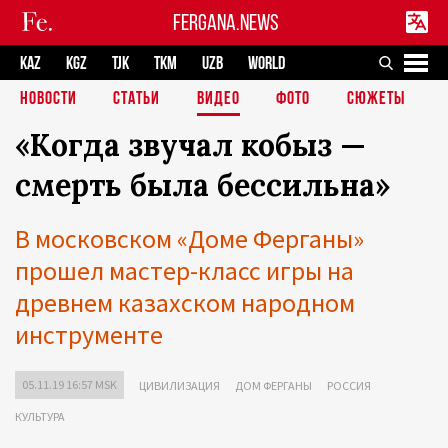
FERGANA.NEWS
KAZ
KGZ
TJK
TKM
UZB
WORLD
НОВОСТИ
СТАТЬИ
ВИДЕО
ФОТО
СЮЖЕТЫ
«Когда звучал кобыз —
смерть была бессильна»
В московском «Доме Ферганы»
прошел мастер-класс игры на
древнем казахском народном
инструменте
05.11.19 16:57 MSK
ЦИВИЛИЗАЦИЯ
ДОМ ФЕРГАНЫ
РОССИЯ
КУЛЬТУРА