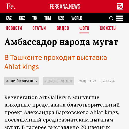
FERGANA.NEWS
KAZ
KGZ
TJK
TKM
UZB
WORLD
НОВОСТИ
СТАТЬИ
ВИДЕО
ФОТО
СЮЖЕТЫ
Амбассадор народа мугат
В Ташкенте проходит выставка
Ahlat kings
АНДРЕЙ КУДРЯШОВ
28.02.25 06:00 MSK
ОБЩЕСТВО
КУЛЬТУРА
Regeneration Art Gallery в минувшие
выходные представила благотворительный
проект Александра Барковского Ahlat kings,
посвященный среднеазиатским цыганам
мугат. В галерее выставлено 20 цветных