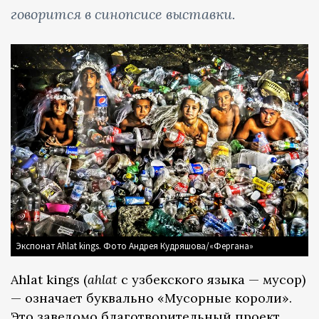
говорится в синопсисе выставки.
Экспонат Ahlat kings. Фото Андрея Кудряшова/«Фергана»
Ahlat kings (
ahlat
с узбекского языка — мусор)
— означает буквально «Мусорные короли».
Это заведомо благотворительный проект.