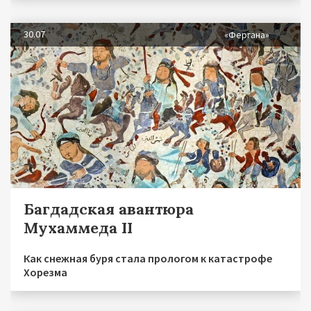
30.07
«Фергана»
Багдадская авантюра
Мухаммеда II
Как снежная буря стала прологом к катастрофе
Хорезма