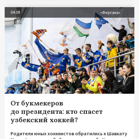
04.08
«Фергана»
От букмекеров
до президента: кто спасет
узбекский хоккей?
Родители юных хоккеистов обратились к Шавкату