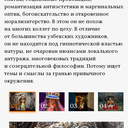
романтизация антиэстетики и маргинальных
оптик, богоискательство и откровенное
морализаторство. В этом он не похож
на многих коллег по цеху. В отличие
от большинства узбекских художников,
он не находится под гипнотической властью
натуры, не очарован нюансами локального
антуража, многовековых традиций
и созерцательной философии. Потому ищет
темы и смыслы за гранью привычного
окружения.
01
02
03
04
/4
/4
/4
/4