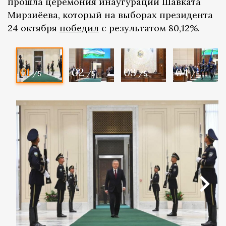
прошла церемония инаугурации Шавката
Мирзиёева, который на выборах президента
24 октября
победил
с результатом 80,12%.
01
02
03
04
/5
/5
/5
/5