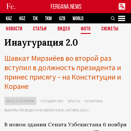
FERGANA.NEWS
KAZ
KGZ
TJK
TKM
UZB
WORLD
НОВОСТИ
СТАТЬИ
ВИДЕО
ФОТО
СЮЖЕТЫ
Инаугурация 2.0
Шавкат Мирзиёев во второй раз
вступил в должность президента и
принес присягу – на Конституции и
Коране
06.11.21 11:23 MSK
ГОСУДАРСТВО
ВЛАСТЬ
ПОЛИТИКА
ВЫБОРЫ ПРЕЗИДЕНТА В УЗБЕКИСТАНЕ, ОКТЯБРЬ 2021 Г.
В новом здании Сената Узбекистана 6 ноября