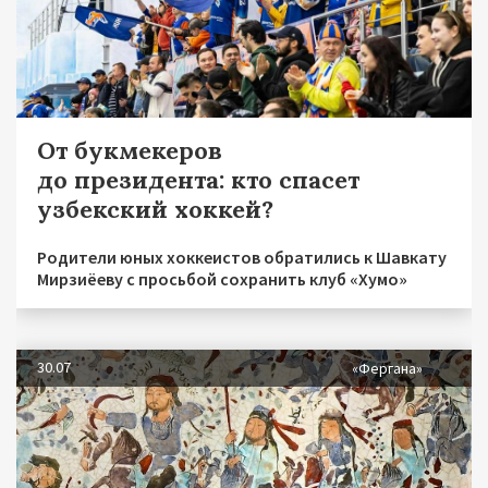
От букмекеров
до президента: кто спасет
узбекский хоккей?
Родители юных хоккеистов обратились к Шавкату
Мирзиёеву с просьбой сохранить клуб «Хумо»
30.07
«Фергана»