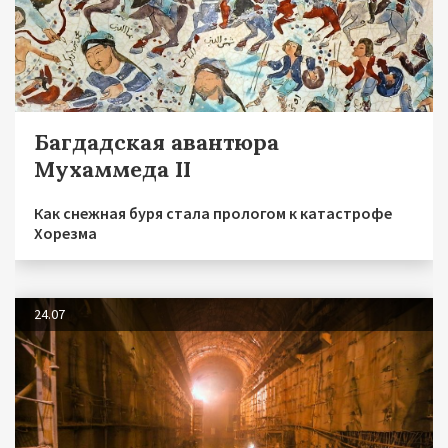
Багдадская авантюра
Мухаммеда II
Как снежная буря стала прологом к катастрофе
Хорезма
24.07