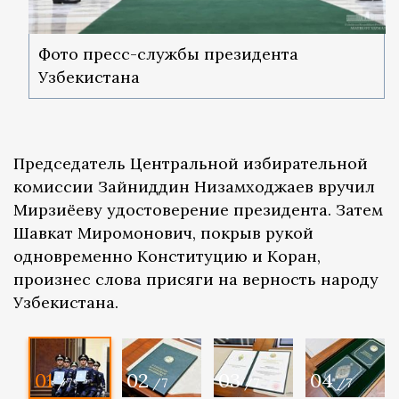
Фото пресс-службы президента
Узбекистана
Председатель Центральной избирательной
комиссии Зайниддин Низамходжаев вручил
Мирзиёеву удостоверение президента. Затем
Шавкат Миромонович, покрыв рукой
одновременно Конституцию и Коран,
произнес слова присяги на верность народу
Узбекистана.
01
02
03
04
/7
/7
/7
/7