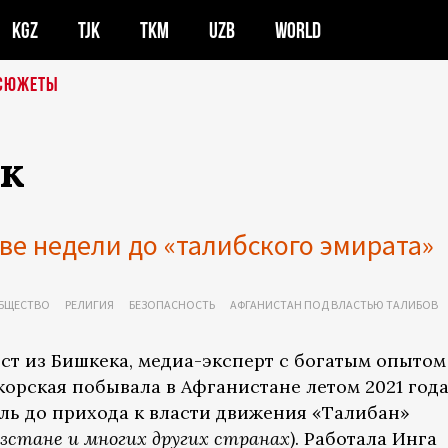
KGZ
TJK
TKM
UZB
WORLD
СЮЖЕТЫ
к
ве недели до «талибского эмирата»
БЩЕСТВО
РЕЛИГИЯ
БЕЗОПАСНОСТЬ
АФГАНИСТАН ПОД ВЛАСТЬЮ ТАЛИБОВ
т из Бишкека, медиа-эксперт с богатым опытом
орская побывала в Афганистане летом 2021 года
ель до прихода к власти движения «Талибан»
ызстане и многих других странах)
. Работала Инга