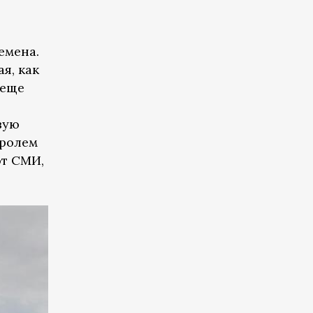
емена.
я, как
 еще
вую
тролем
ют СМИ,