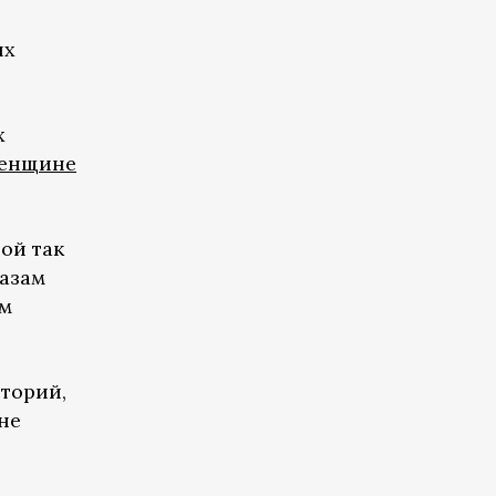
ых
х
женщине
ой так
лазам
ем
торий,
не