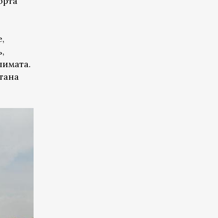
орта
,
,
лимата.
стана