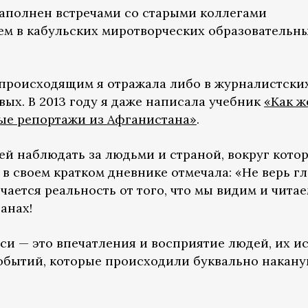
аполнен встречами со старыми коллегами
ием в кабульских миротворческих образовательн
происходящим я отражала либо в журналистски
вых. В 2013 году я даже написала учебник
«Как 
ые репортажи из Афганистана»
.
ей наблюдать за людьми и страной, вокруг котор
 в своем кратком дневнике отмечала: «Не верь г
чается реальность от того, что мы видим и чита
анах!
и — это впечатления и восприятие людей, их ис
обытий, которые происходили буквально накану