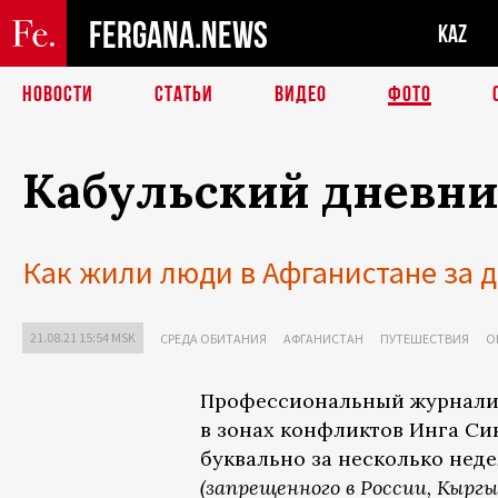
FERGANA.NEWS
KAZ
НОВОСТИ
СТАТЬИ
ВИДЕО
ФОТО
Кабульский дневни
Как жили люди в Афганистане за д
21.08.21 15:54 MSK
СРЕДА ОБИТАНИЯ
АФГАНИСТАН
ПУТЕШЕСТВИЯ
О
Профессиональный журналис
в зонах конфликтов Инга Сик
буквально за несколько нед
(запрещенного в России, Кырг