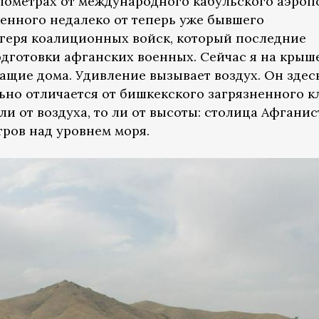
лометрах от международного кабульского аэроп
женного недалеко от теперь уже бывшего
геря коалиционных войск, который последние
одготовки афганских военных. Сейчас я на крыше
ащие дома. Удивление вызывает воздух. Он здесь
льно отличается от бишкекского загрязненного к
ли от воздуха, то ли от высоты: столица Афгани
тров над уровнем моря.