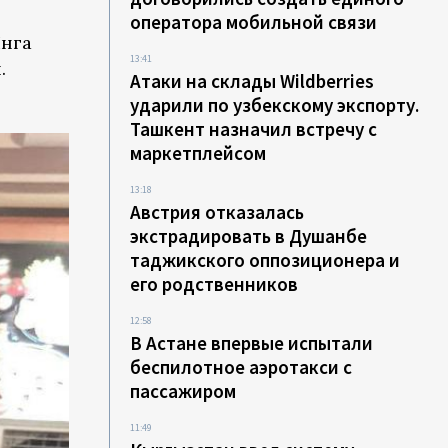
оператора мобильной связи
Инга
13:41
.
Атаки на склады Wildberries
ударили по узбекскому экспорту.
Ташкент назначил встречу с
маркетплейсом
13:18
Австрия отказалась
экстрадировать в Душанбе
таджикского оппозиционера и
его родственников
12:58
В Астане впервые испытали
беспилотное аэротакси с
пассажиром
11:49