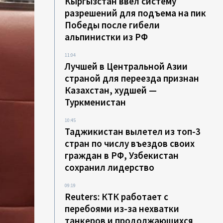
Кыргызстан ввел систему
разрешений для подъема на пик
Победы после гибели
альпинистки из РФ
11:04
Лучшей в Центральной Азии
страной для переезда признан
Казахстан, худшей —
Туркменистан
10:45
Таджикистан вылетел из топ-3
стран по числу въездов своих
граждан в РФ, Узбекистан
сохранил лидерство
09:19
Reuters: КТК работает с
перебоями из-за нехватки
танкеров и продолжающихся