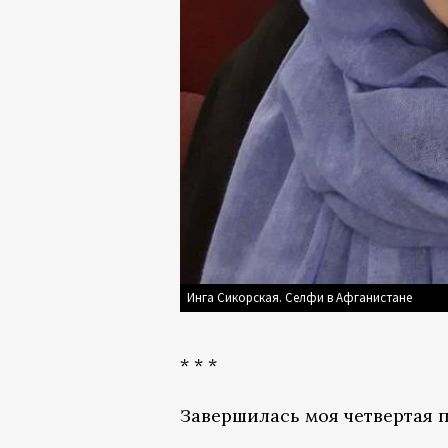
Инга Сикорская. Селфи в Афганистане
* * *
Завершилась моя четвертая п