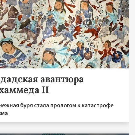
гдадская авантюра
хаммеда II
нежная буря стала прологом к катастрофе
зма