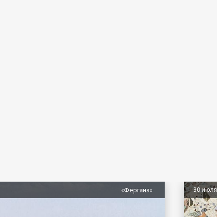
30 июл
«Фергана»