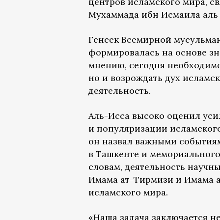
центров исламского мира, с
Мухаммада ибн Исмаила аль-
Генсек Всемирной мусульман
формировалась на основе зн
мнению, сегодня необходимо
но и возрождать дух исламс
деятельность.
Аль-Исса высоко оценил уси
и популяризации исламского,
он назвал важными события
в Ташкенте и мемориального
словам, деятельность научн
Имама ат-Тирмизи и Имама а
исламского мира.
«Наша задача заключается н