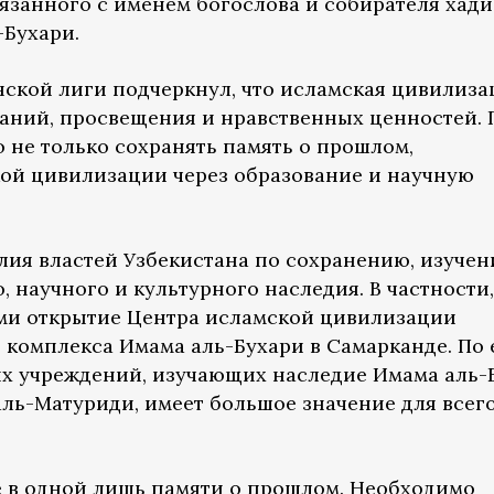
вязанного с именем богослова и собирателя хад
Бухари.
ской лиги подчеркнул, что исламская цивилиза
аний, просвещения и нравственных ценностей. 
 не только сохранять память о прошлом,
кой цивилизации через образование и научную
лия властей Узбекистана по сохранению, изуче
 научного и культурного наследия. В частности,
ми открытие Центра исламской цивилизации
 комплекса Имама аль-Бухари в Самарканде. По 
ых учреждений, изучающих наследие Имама аль-
ль-Матуриди, имеет большое значение для всег
е в одной лишь памяти о прошлом. Необходимо