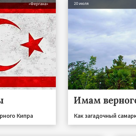
20 июля
«Фергана»
ы
Имам верног
ерного Кипра
Как загадочный самар