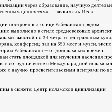
вилизации через образование, научную деятельн
твенным ценностям», — заявил аль-Исса.
ции построен в столице Узбекистана рядом
ание выполнено в стиле средневековых архитек
талами высотой по 34 метра и центральным куп
Корана, конференц-зал на 550 мест и музей, эксп
торию Узбекистана — от доисламских времен
ван стать площадкой для изучения наследия пр
ия в сотрудничестве с Международной исламско
акже с научно-просветительскими центрами по в
упны в сюжете:
Центр исламской цивилизации