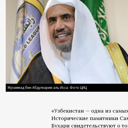
Мухаммад бин Абдулкарим аль-Исса. Фото ЦИЦ
«Узбекистан — одна из самы
Исторические памятники Сам
Бухари свидетельствуют о то