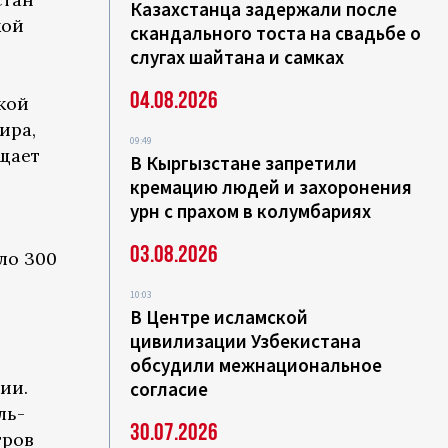
Казахстанца задержали после
кой
скандального тоста на свадьбе о
слугах шайтана и самках
04.08.2026
кой
ира,
09:49
щает
В Кыргызстане запретили
кремацию людей и захоронения
урн с прахом в колумбариях
03.08.2026
ло 300
10:03
В Центре исламской
цивилизации Узбекистана
обсудили межнациональное
ии.
согласие
ль-
30.07.2026
тров