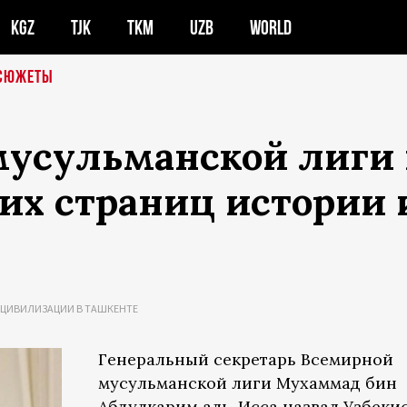
KGZ
TJK
TKM
UZB
WORLD
СЮЖЕТЫ
мусульманской лиги 
ких страниц истории
 ЦИВИЛИЗАЦИИ В ТАШКЕНТЕ
Генеральный секретарь Всемирной
мусульманской лиги Мухаммад бин
Абдулкарим аль-Исса назвал Узбеки