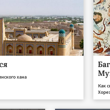
ся
Ба
Му
инского хана
Как с
Хоре