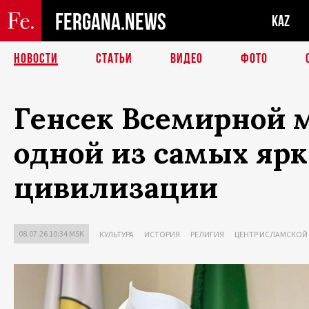
FERGANA.NEWS
KAZ
НОВОСТИ
СТАТЬИ
ВИДЕО
ФОТО
Генсек Всемирной 
одной из самых яр
цивилизации
08.07.26 10:34 MSK
КУЛЬТУРА
ИСТОРИЯ
РЕЛИГИЯ
ЦЕНТР ИСЛАМСКОЙ