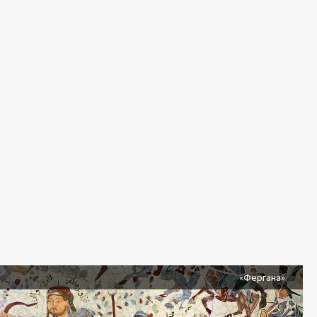
я
«Фергана»