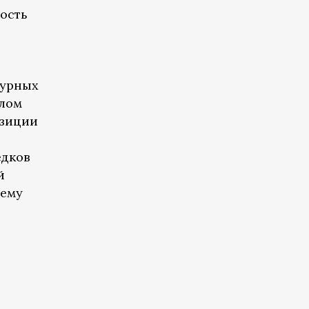
ость
турных
олом
озиции
едков
й
сему