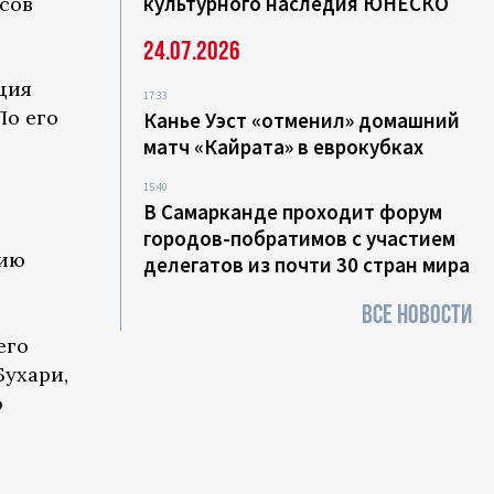
культурного наследия ЮНЕСКО
исов
24.07.2026
ция
17:33
По его
Канье Уэст «отменил» домашний
матч «Кайрата» в еврокубках
15:40
В Самарканде проходит форум
городов-побратимов с участием
нию
делегатов из почти 30 стран мира
ВСЕ НОВОСТИ
его
Бухари,
о