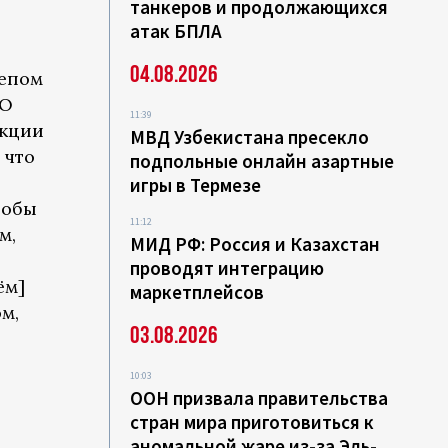
танкеров и продолжающихся
атак БПЛА
04.08.2026
жепом
ТО
11:39
нкции
МВД Узбекистана пресекло
 что
подпольные онлайн азартные
игры в Термезе
тобы
11:12
м,
МИД РФ: Россия и Казахстан
проводят интеграцию
ём]
маркетплейсов
ом,
03.08.2026
10:03
ООН призвала правительства
стран мира приготовиться к
аномальной жаре из-за Эль-