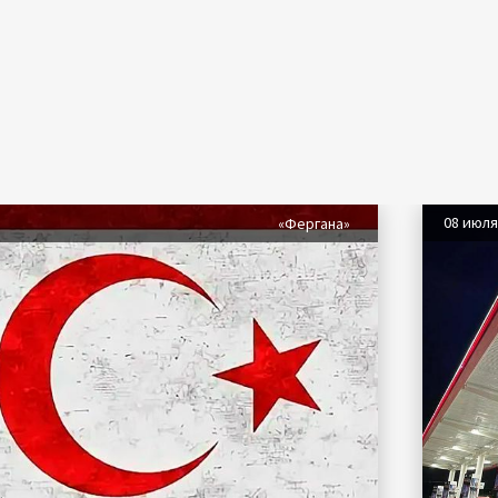
08 июл
«Фергана»