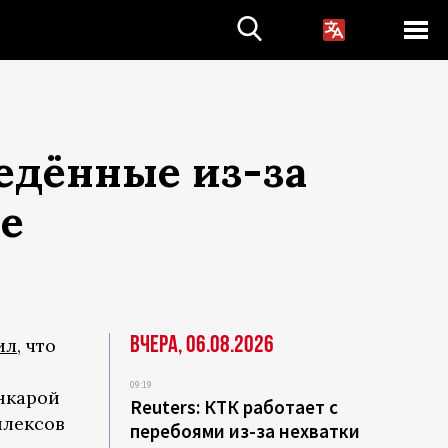
едённые из-за
ре
Вчера, 06.08.2026
ил
, что
09:19
нкарой
Reuters: КТК работает с
плексов
перебоями из-за нехватки