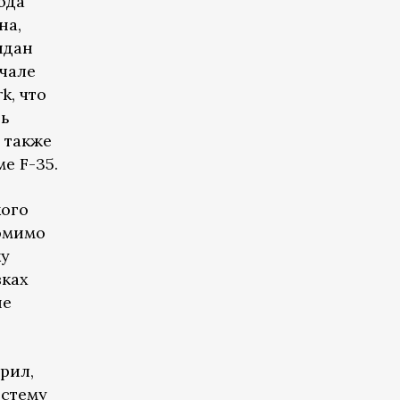
ода
на,
идан
ачале
k, что
ть
 также
е F-35.
кого
Помимо
ку
вках
не
рил,
истему