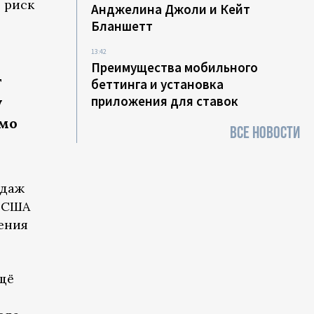
 риск
Анджелина Джоли и Кейт
Бланшетт
13:42
Преимущества мобильного
т
беттинга и установка
приложения для ставок
у
имо
ВСЕ НОВОСТИ
одаж
г США
шения
щё