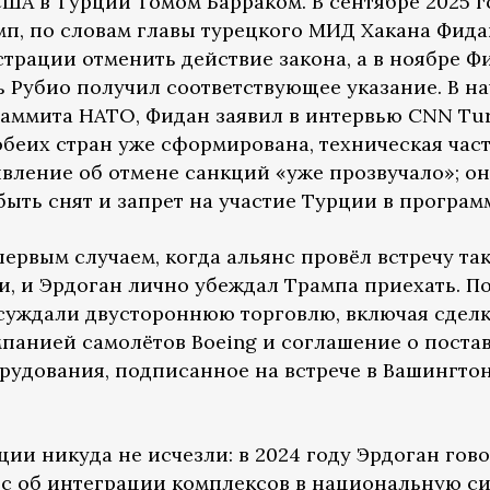
ША в Турции Томом Барраком. В сентябре 2025 г
мп, по словам главы турецкого МИД Хакана Фида
трации отменить действие закона, а в ноябре Ф
ь Рубио получил соответствующее указание. В н
саммита НАТО, Фидан заявил в интервью CNN Tur
обеих стран уже сформирована, техническая час
вление об отмене санкций «уже прозвучало»; он
быть снят и запрет на участие Турции в программ
ервым случаем, когда альянс провёл встречу та
и, и Эрдоган лично убеждал Трампа приехать. 
суждали двустороннюю торговлю, включая сдел
мпанией самолётов Boeing и соглашение о поста
рудования, подписанное на встрече в Вашингто
ии никуда не исчезли: в 2024 году Эрдоган гово
ос об интеграции комплексов в национальную с