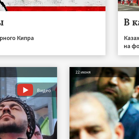
ы
В 
ерного Кипра
Каза
на фо
22 июня
Видео