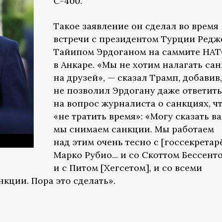
С-400.
Такое заявление он сделал во время
встречи с президентом Турции Ред
Тайипом Эрдоганом на саммите НА
в Анкаре. «Мы не хотим налагать са
на друзей», — сказал Трамп, добавив,
не позволил Эрдогану даже ответить
на вопрос журналиста о санкциях, ч
«не тратить время»: «Могу сказать ва
мы снимаем санкции. Мы работаем
над этим очень тесно с [госсекретар
Марко Рубио... и со Скоттом Бессент
и с Питом [Хегсетом], и со всеми
кции. Пора это сделать».