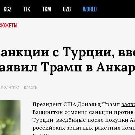
KGZ
TJK
TKM
UZB
WORLD
СЮЖЕТЫ
анкции с Турции, вв
заявил Трамп в Анка
ПОЛИТИКА
ВЛАСТЬ
Президент США Дональд Трамп
заяв
Вашингтон отменит санкции против
Турции, введённые после покупки А
российских зенитных ракетных ком