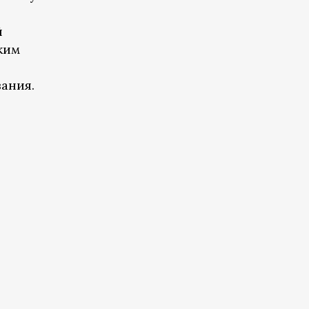
й
ким
ания.