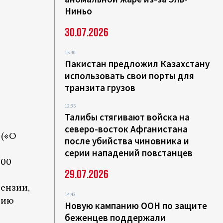
Ниньо
30.07.2026
15:40
Пакистан предложил Казахстану
использовать свои порты для
транзита грузов
12:35
Талибы стягивают войска на
северо-восток Афганистана
 («О
после убийства чиновника и
серии нападений повстанцев
400
29.07.2026
ензии,
14:43
цию
Новую кампанию ООН по защите
беженцев поддержали