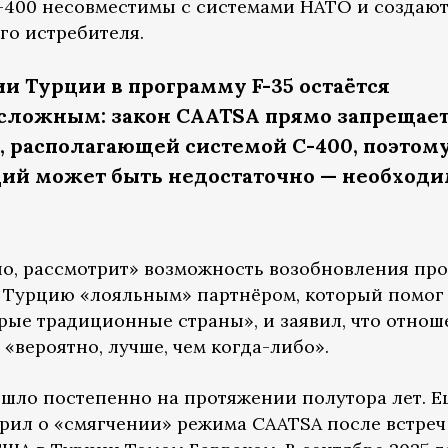
С-400 несовместимы с системами НАТО и создают
го истребителя.
и Турции в программу F-35 остаётся
сложным: закон CAATSA прямо запрещае
е, располагающей системой С-400, поэтом
ий может быть недостаточно — необход
вно, рассмотрит» возможность возобновления пр
в Турцию «лояльным» партнёром, который помо
орые традиционные страны», и заявил, что отно
«вероятно, лучше, чем когда-либо».
шло постепенно на протяжении полутора лет. Е
орил о «смягчении» режима CAATSA после встреч