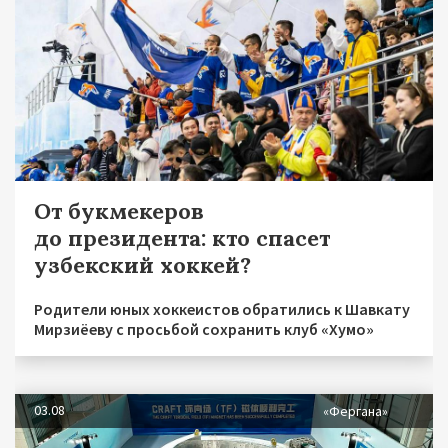
От букмекеров
до президента: кто спасет
узбекский хоккей?
Родители юных хоккеистов обратились к Шавкату
Мирзиёеву с просьбой сохранить клуб «Хумо»
03.08
«Фергана»