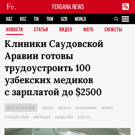
FERGANA.NEWS
KAZ
KGZ
TJK
TKM
UZB
WORLD
НОВОСТИ
СТАТЬИ
ВИДЕО
ФОТО
СЮЖЕТЫ
Клиники Саудовской
Аравии готовы
трудоустроить 100
узбекских медиков
с зарплатой до $2500
06.07.26 16:22 MSK
РЫНОК
ДЕНЬГИ
ЭКОНОМИКА
БИЗНЕС
ПУТЕШЕСТВИЯ
МИГРАЦИЯ
ОБЩЕСТВО
ВЛАСТЬ