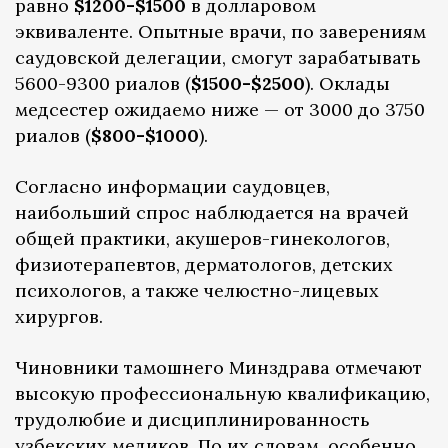
равно
$1200-$1500
в долларовом
эквиваленте. Опытные врачи, по заверениям
саудовской делегации, смогут зарабатывать
5600-9300 риалов (
$1500-$2500
). Оклады
медсестер ожидаемо ниже — от 3000 до 3750
риалов (
$800-$1000
).
Согласно информации саудовцев,
наибольший спрос наблюдается на врачей
общей практики, акушеров-гинекологов,
физиотерапевтов, дерматологов, детских
психологов, а также челюстно-лицевых
хирургов.
Чиновники тамошнего Минздрава отмечают
высокую профессиональную квалификацию,
трудолюбие и дисциплинированность
узбекских медиков. По их словам, особенно