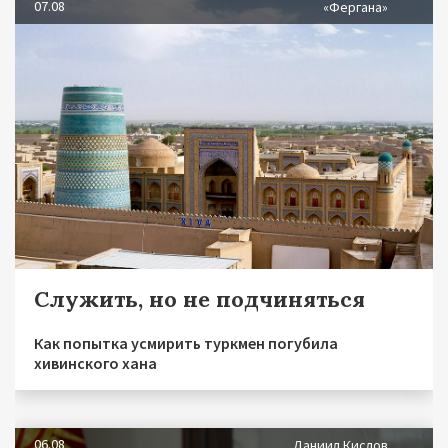
07.08
«Фергана»
Служить, но не подчиняться
Как попытка усмирить туркмен погубила
хивинского хана
06.08
Даниил Кислов