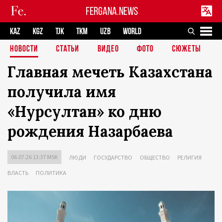
FERGANA.NEWS
KAZ
KGZ
TJK
TKM
UZB
WORLD
НОВОСТИ
СТАТЬИ
ВИДЕО
ФОТО
СЮЖЕТЫ
Главная мечеть Казахстана
получила имя
«Нурсултан» ко дню
рождения Назарбаева
06.07.26 13:37 MSK
ЛЮДИ
ГОСУДАРСТВО
ОБЩЕСТВО
РЕЛИГИЯ
ВЛАСТЬ
ПОЛИТИКА