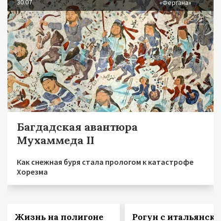
30.07
«Фергана»
Багдадская авантюра
Мухаммеда II
Как снежная буря стала прологом к катастрофе
Хорезма
Жизнь на полигоне
Рогун с итальянск