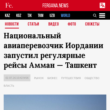
FERGANA.NEWS
KAZ
KGZ
TJK
TKM
UZB
WORLD
НОВОСТИ
СТАТЬИ
ВИДЕО
ФОТО
СЮЖЕТЫ
Национальный
авиаперевозчик Иордании
запустил регулярные
рейсы Амман — Ташкент
02.07.26 10:42 MSK
РЫНОК
БИЗНЕС
ПУТЕШЕСТВИЯ
ОБЩЕСТВО
ВЛАСТЬ