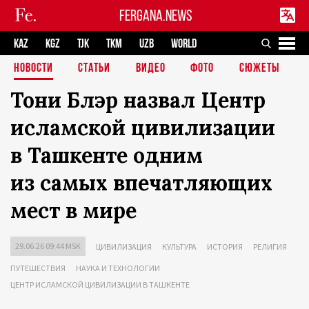
FERGANA.NEWS
KAZ
KGZ
TJK
TKM
UZB
WORLD
НОВОСТИ
СТАТЬИ
ВИДЕО
ФОТО
СЮЖЕТЫ
Тони Блэр назвал Центр
исламской цивилизации
в Ташкенте одним
из самых впечатляющих
мест в мире
29.06.26 09:44 MSK
ЦИВИЛИЗАЦИЯ
КУЛЬТУРА
ИСТОРИЯ
РЕЛИГИЯ
ПУТЕШЕСТВИЯ
НАУКА И ТЕХНОЛОГИИ
ЦЕНТР ИСЛАМСКОЙ ЦИВИЛИЗАЦИИ В ТАШКЕНТЕ