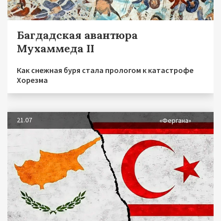
Багдадская авантюра
Мухаммеда II
Как снежная буря стала прологом к катастрофе
Хорезма
21.07
«Фергана»