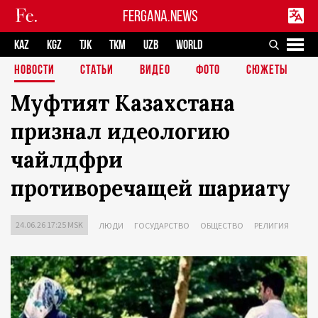
FERGANA.NEWS
KAZ
KGZ
TJK
TKM
UZB
WORLD
НОВОСТИ
СТАТЬИ
ВИДЕО
ФОТО
СЮЖЕТЫ
Муфтият Казахстана
признал идеологию
чайлдфри
противоречащей шариату
24.06.26 17:25 MSK
ЛЮДИ
ГОСУДАРСТВО
ОБЩЕСТВО
РЕЛИГИЯ