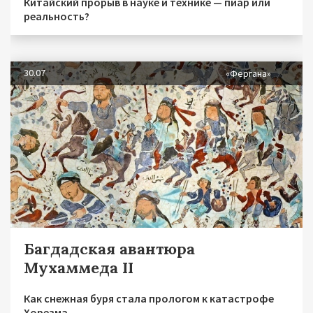
Китайский прорыв в науке и технике — пиар или
реальность?
30.07
«Фергана»
Багдадская авантюра
Мухаммеда II
Как снежная буря стала прологом к катастрофе
Хорезма