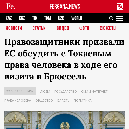
FERGANA.NEWS
KAZ
KGZ
TJK
TKM
UZB
WORLD
НОВОСТИ
СТАТЬИ
ВИДЕО
ФОТО
СЮЖЕТЫ
Правозащитники призвали
ЕС обсудить с Токаевым
права человека в ходе его
визита в Брюссель
22.06.26 14:17 MSK
ЛЮДИ
ГОСУДАРСТВО
СМИ И ИНТЕРНЕТ
ПРАВА ЧЕЛОВЕКА
ОБЩЕСТВО
ВЛАСТЬ
ПОЛИТИКА