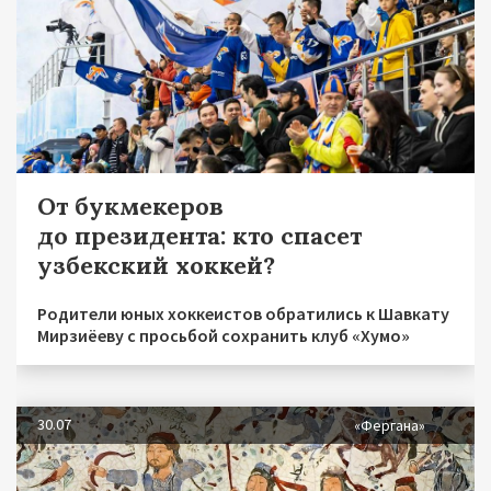
От букмекеров
до президента: кто спасет
узбекский хоккей?
Родители юных хоккеистов обратились к Шавкату
Мирзиёеву с просьбой сохранить клуб «Хумо»
30.07
«Фергана»