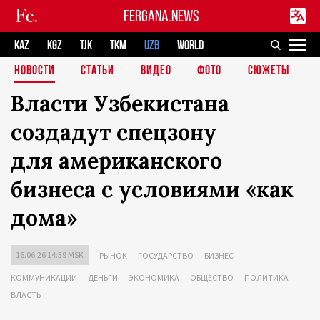
FERGANA.NEWS
KAZ
KGZ
TJK
TKM
UZB
WORLD
НОВОСТИ
СТАТЬИ
ВИДЕО
ФОТО
СЮЖЕТЫ
Власти Узбекистана
создадут спецзону
для американского
бизнеса с условиями «как
дома»
16.06.26 14:39 MSK
РЫНОК
ГОСУДАРСТВО
БИЗНЕС
КОММУНИКАЦИИ
ДЕНЬГИ
ЭКОНОМИКА
ОБЩЕСТВО
ПОЛИТИКА
ВЛАСТЬ