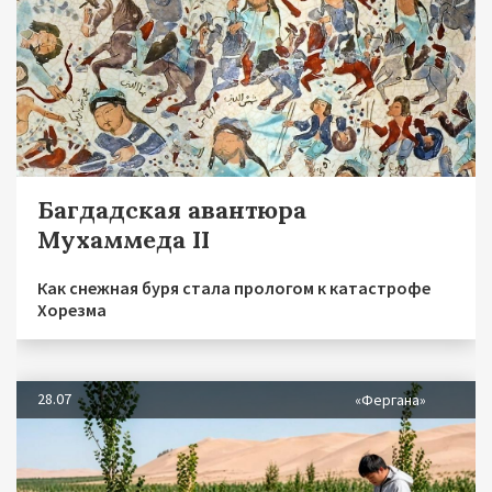
Багдадская авантюра
Мухаммеда II
Как снежная буря стала прологом к катастрофе
Хорезма
28.07
«Фергана»