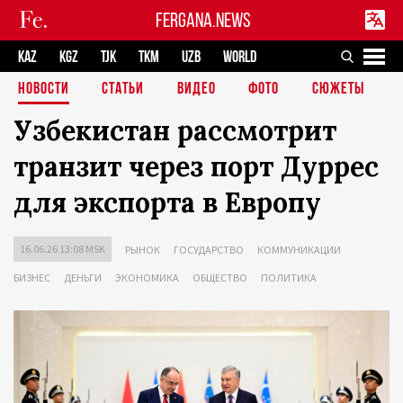
FERGANA.NEWS
KAZ
KGZ
TJK
TKM
UZB
WORLD
НОВОСТИ
СТАТЬИ
ВИДЕО
ФОТО
СЮЖЕТЫ
Узбекистан рассмотрит
транзит через порт Дуррес
для экспорта в Европу
16.06.26 13:08 MSK
РЫНОК
ГОСУДАРСТВО
КОММУНИКАЦИИ
БИЗНЕС
ДЕНЬГИ
ЭКОНОМИКА
ОБЩЕСТВО
ПОЛИТИКА