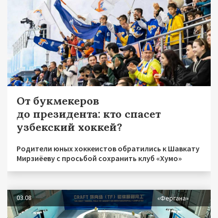
От букмекеров
до президента: кто спасет
узбекский хоккей?
Родители юных хоккеистов обратились к Шавкату
Мирзиёеву с просьбой сохранить клуб «Хумо»
03.08
«Фергана»