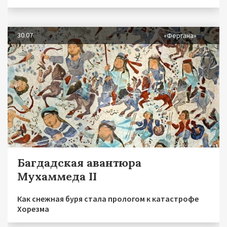
30.07
«Фергана»
Багдадская авантюра
Мухаммеда II
Как снежная буря стала прологом к катастрофе
Хорезма