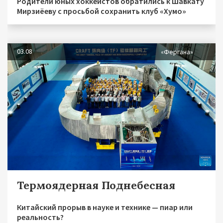
Родители юных хоккеистов обратились к Шавкату
Мирзиёеву с просьбой сохранить клуб «Хумо»
03.08
«Фергана»
Термоядерная Поднебесная
Китайский прорыв в науке и технике — пиар или
реальность?