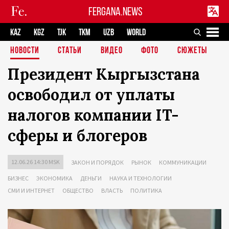
FERGANA.NEWS
KAZ
KGZ
TJK
TKM
UZB
WORLD
НОВОСТИ
СТАТЬИ
ВИДЕО
ФОТО
СЮЖЕТЫ
Президент Кыргызстана
освободил от уплаты
налогов компании IT-
сферы и блогеров
12.06.26 14:30 MSK
ЗАКОН И ПОРЯДОК
РЫНОК
КОММУНИКАЦИИ
БИЗНЕС
ЭКОНОМИКА
ДЕНЬГИ
НАУКА И ТЕХНОЛОГИИ
СМИ И ИНТЕРНЕТ
ОБЩЕСТВО
ВЛАСТЬ
ПОЛИТИКА