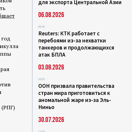
иков
для экспорта Центральной Азии
ть
06.08.2026
бщает
09:19
Reuters: КТК работает с
 год
перебоями из-за нехватки
тикулла
танкеров и продолжающихся
уппы
атак БПЛА
03.08.2026
орая
10:03
отив
ООН призвала правительства
и
стран мира приготовиться к
аномальной жаре из-за Эль-
Ниньо
 (РПГ)
30.07.2026
12:35