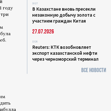
ой
10:27
1 году
В Казахстане вновь пресекли
 три
незаконную добычу золота с
участием граждан Китая
ом
27.07.2026
абула
еб.
13:26
Reuters: КТК возобновляет
экспорт казахстанской нефти
через черноморский терминал
ВСЕ НОВОСТИ
оим
одить
жибулла