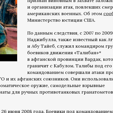
признан виновным в захвате заложн
и организации атак, повлекших смер
американских военных. Об этом
соо
Министерство юстиции США.
По данным следствия, с 2007 по 2009
Наджибулла, также известный как А
и Абу Тайеб, служил командиром гр
боевиков движения «Талибан»*
в афганской провинции Вардак, кот
граничит с Кабулом. Талибы под его
командованием совершали атаки пр
ТО и их афганских союзников. Они использовал
томатическое оружие, самодельные взрывные
ранаты для ручных противотанковых гранатометов
26 июня 2008 года. Боевики под командованием