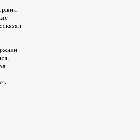
вершил
ние
ассказал
ержали
ся,
ал
ось