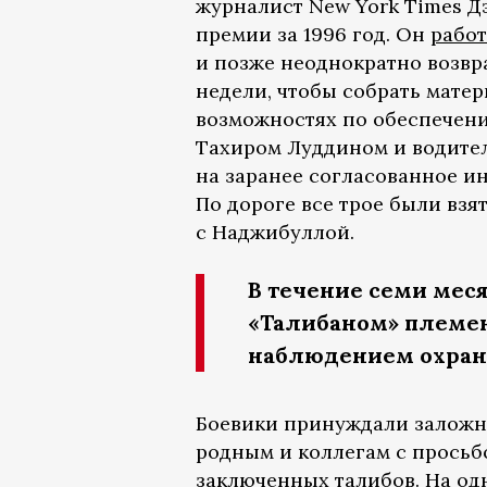
журналист New York Times Дэ
премии за 1996 год. Он
рабо
и позже неоднократно возвра
недели, чтобы собрать матер
возможностях по обеспечени
Тахиром Луддином и водител
на заранее согласованное и
По дороге все трое были взя
с Наджибуллой.
В течение семи мес
«Талибаном» племе
наблюдением охран
Боевики принуждали заложн
родным и коллегам с прось
заключенных талибов. На од