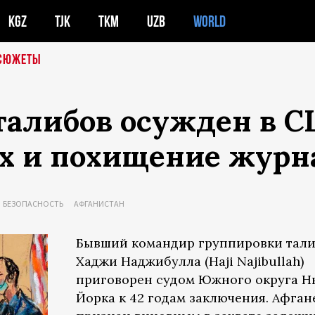
KGZ
TJK
TKM
UZB
WORLD
СЮЖЕТЫ
алибов осужден в СШ
ых и похищение журн
БЕЗОПАСНОСТЬ
АФГАНИСТАН
Бывший командир группировки тали
Хаджи Наджибулла (Haji Najibullah)
приговорен судом Южного округа Н
Йорка к 42 годам заключения. Афган