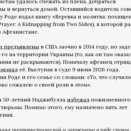
стам удалось сбежать из плена, добраться
зы и вернуться домой. Оставшийся водитель со
оду Роде издал книгу «Веревка и молитва: похище
Prayer: A Kidnapping from Two Sides), в которой р
 Афганистане.
и предъявлены
в США заочно в 2014 году, но зад
го на территории Украины (то, как он там оказал
ания не раскрываются). Поначалу афганец отриц
ризнал
её. Выступая в суде 9 июня 2026 года,
 Роде и его семье со словами: «То, что случил
око сожалею о своей роли в этом».
ны 50-летний Наджибулла
избежал
пожизненного
 тюрьмы. Помимо этого, ему назначено пять лет
ения.
нана террористической и запрещена в ряде стран.