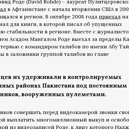
вид Роде (David Rohde) – лауреат Пулитцеровск
тал
в Афганистане с начала вторжения США в 200
щался в регион. В октябре 2008 года
приехал
на
иал для книги, в которой писал об упущенных
ю стабильности в регионе. Вместе с журналист
ем Асадом Мангалом Роде выехал за пределы К
нтервью с командиром талибов по имени Абу Тай
ты в заложники группой талибов во главе
яцев их удерживали в контролируемых
нных районах Пакистана под постоянным
ников, вооруженных пулеметами.
иков совершать перед видеокамерой звонки св
бой выплатить многомиллионный выкуп и освоб
ной из видеозаписей Роде, к лицу которого Над