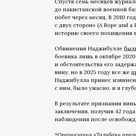
Спустя семь месяцев журнали
до пакистанской военной ба
побег через месяц. В 2010 г
с двух сторон» (A Rope and a 
историю своего похищения в
Обвинения Наджибулле
был
боевика лишь в октябре 2020-
и обстоятельства его задерж
вину, но в 2025 году все же
п
Наджибулла принес извинения
с ним, было ужасно, и я глуб
В результате признания ви
заключения, получив 42 года
наблюдения после освобожд
*Организация «Талибан» приз