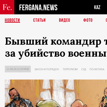
FERGANA.NEWS
KAZ
НОВОСТИ
СТАТЬИ
ВИДЕО
ФОТО
Бывший командир т
за убийство военн
11.06.26 12:20 MSK
ЗАКОН И ПОРЯДОК
ТЕРРОРИЗМ
СУД
ПОЛИТИКА