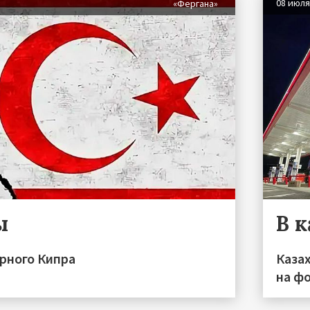
08 июл
«Фергана»
ы
В 
ерного Кипра
Каза
на фо