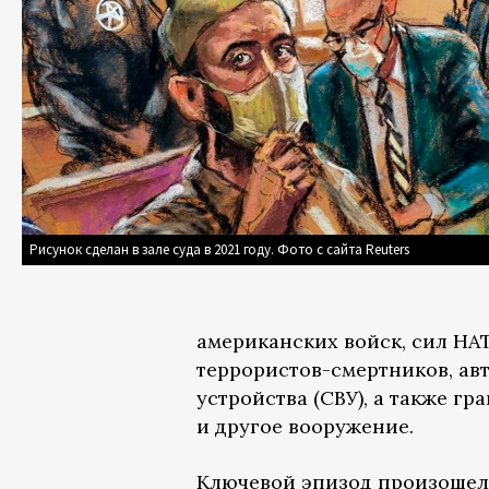
Рисунок сделан в зале суда в 2021 году. Фото с сайта Reuters
американских войск, сил НА
террористов-смертников, ав
устройства (СВУ), а также г
и другое вооружение.
Ключевой эпизод произошел 