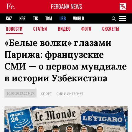
FERGANA.NEWS
KAZ
KGZ
TJK
TKM
UZB
WORLD
НОВОСТИ
СТАТЬИ
ВИДЕО
ФОТО
СЮЖЕТЫ
«Белые волки» глазами
Парижа: французские
СМИ — о первом мундиале
в истории Узбекистана
10.06.26 23:10 MSK
СПОРТ
СМИ И ИНТЕРНЕТ