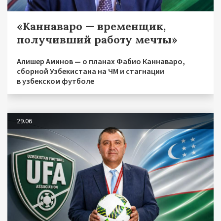
«Каннаваро — временщик,
получивший работу мечты»
Алишер Аминов — о планах Фабио Каннаваро,
сборной Узбекистана на ЧМ и стагнации
в узбекском футболе
29.06