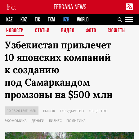
FERGANA.NEWS
KAZ
KGZ
TJK
TKM
UZB
WORLD
НОВОСТИ
СТАТЬИ
ВИДЕО
ФОТО
СЮЖЕТЫ
Узбекистан привлечет
10 японских компаний
к созданию
под Самаркандом
промзоны на $500 млн
10.06.26 15:51 MSK
РЫНОК
ГОСУДАРСТВО
ОБЩЕСТВО
ЭКОНОМИКА
ДЕНЬГИ
БИЗНЕС
ПОЛИТИКА