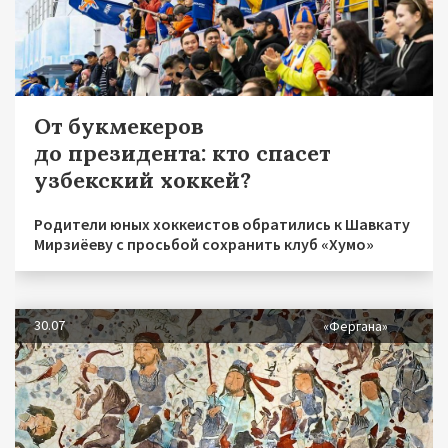
От букмекеров
до президента: кто спасет
узбекский хоккей?
Родители юных хоккеистов обратились к Шавкату
Мирзиёеву с просьбой сохранить клуб «Хумо»
30.07
«Фергана»