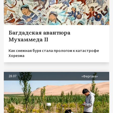
Багдадская авантюра
Мухаммеда II
Как снежная буря стала прологом к катастрофе
Хорезма
28.07
«Фергана»