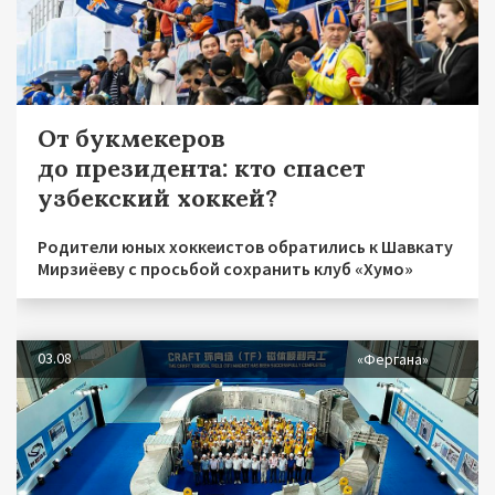
От букмекеров
до президента: кто спасет
узбекский хоккей?
Родители юных хоккеистов обратились к Шавкату
Мирзиёеву с просьбой сохранить клуб «Хумо»
03.08
«Фергана»