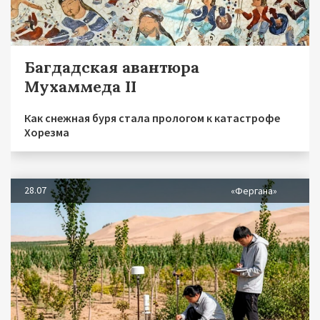
Багдадская авантюра
Мухаммеда II
Как снежная буря стала прологом к катастрофе
Хорезма
28.07
«Фергана»