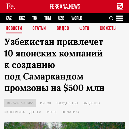
FERGANA.NEWS
KAZ
KGZ
TJK
TKM
UZB
WORLD
НОВОСТИ
СТАТЬИ
ВИДЕО
ФОТО
СЮЖЕТЫ
Узбекистан привлечет
10 японских компаний
к созданию
под Самаркандом
промзоны на $500 млн
10.06.26 15:51 MSK
РЫНОК
ГОСУДАРСТВО
ОБЩЕСТВО
ЭКОНОМИКА
ДЕНЬГИ
БИЗНЕС
ПОЛИТИКА