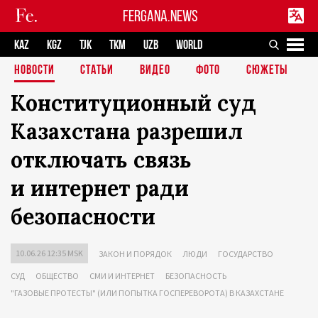
FERGANA.NEWS
KAZ
KGZ
TJK
TKM
UZB
WORLD
НОВОСТИ
СТАТЬИ
ВИДЕО
ФОТО
СЮЖЕТЫ
Конституционный суд
Казахстана разрешил
отключать связь
и интернет ради
безопасности
10.06.26 12:35 MSK
ЗАКОН И ПОРЯДОК
ЛЮДИ
ГОСУДАРСТВО
СУД
ОБЩЕСТВО
СМИ И ИНТЕРНЕТ
БЕЗОПАСНОСТЬ
"ГАЗОВЫЕ ПРОТЕСТЫ" (ИЛИ ПОПЫТКА ГОСПЕРЕВОРОТА) В КАЗАХСТАНЕ