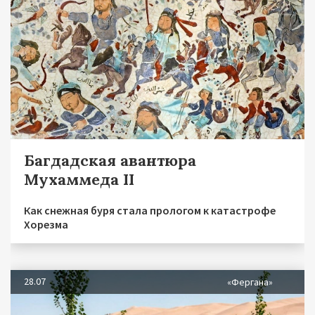
Багдадская авантюра
Мухаммеда II
Как снежная буря стала прологом к катастрофе
Хорезма
28.07
«Фергана»