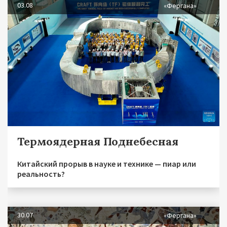
03.08
«Фергана»
Термоядерная Поднебесная
Китайский прорыв в науке и технике — пиар или
реальность?
30.07
«Фергана»