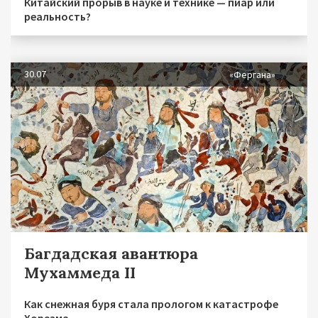
Китайский прорыв в науке и технике — пиар или
реальность?
30.07
«Фергана»
Багдадская авантюра
Мухаммеда II
Как снежная буря стала прологом к катастрофе
Хорезма