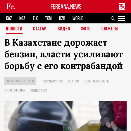
FERGANA.NEWS
KAZ
KGZ
TJK
TKM
UZB
WORLD
НОВОСТИ
СТАТЬИ
ВИДЕО
ФОТО
СЮЖЕТЫ
В Казахстане дорожает
бензин, власти усиливают
борьбу с его контрабандой
10.06.26 11:15 MSK
ГОСУДАРСТВО
РЫНОК
БЕЗОПАСНОСТЬ
ЭКОНОМИКА
ОБЩЕСТВО