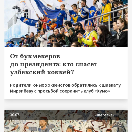
От букмекеров
до президента: кто спасет
узбекский хоккей?
Родители юных хоккеистов обратились к Шавкату
Мирзиёеву с просьбой сохранить клуб «Хумо»
30.07
«Фергана»