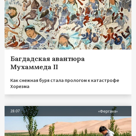
Багдадская авантюра
Мухаммеда II
Как снежная буря стала прологом к катастрофе
Хорезма
28.07
«Фергана»