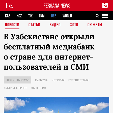
FERGANA.NEWS
KAZ
KGZ
TJK
TKM
UZB
WORLD
НОВОСТИ
СТАТЬИ
ВИДЕО
ФОТО
СЮЖЕТЫ
В Узбекистане открыли
бесплатный медиабанк
о стране для интернет-
пользователей и СМИ
08.06.26 16:09 MSK
КУЛЬТУРА
ИСТОРИЯ
ПУТЕШЕСТВИЯ
СМИ И ИНТЕРНЕТ
ОБЩЕСТВО