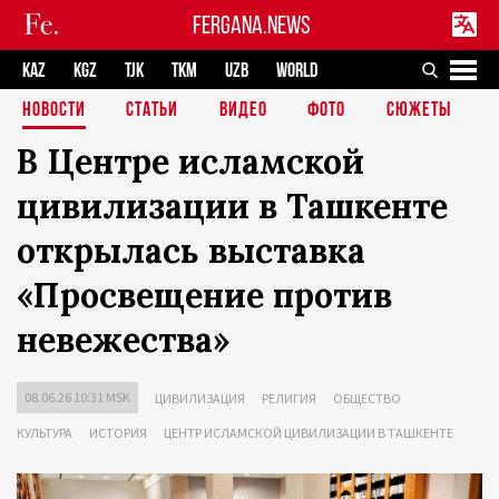
FERGANA.NEWS
KAZ
KGZ
TJK
TKM
UZB
WORLD
НОВОСТИ
СТАТЬИ
ВИДЕО
ФОТО
СЮЖЕТЫ
В Центре исламской
цивилизации в Ташкенте
открылась выставка
«Просвещение против
невежества»
08.06.26 10:31 MSK
ЦИВИЛИЗАЦИЯ
РЕЛИГИЯ
ОБЩЕСТВО
КУЛЬТУРА
ИСТОРИЯ
ЦЕНТР ИСЛАМСКОЙ ЦИВИЛИЗАЦИИ В ТАШКЕНТЕ