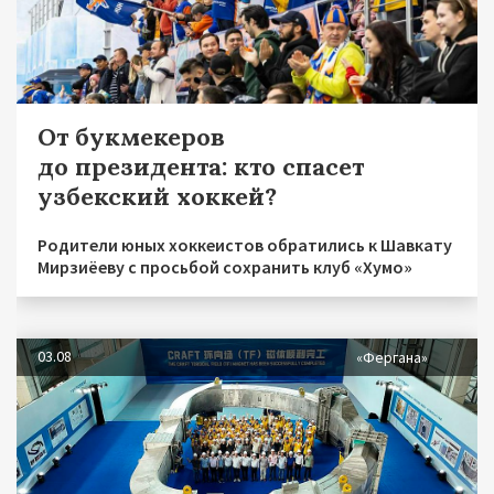
От букмекеров
до президента: кто спасет
узбекский хоккей?
Родители юных хоккеистов обратились к Шавкату
Мирзиёеву с просьбой сохранить клуб «Хумо»
03.08
«Фергана»