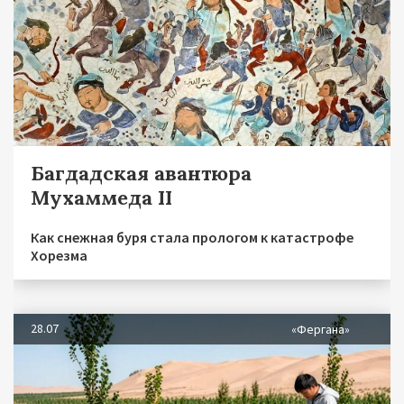
Багдадская авантюра
Мухаммеда II
Как снежная буря стала прологом к катастрофе
Хорезма
28.07
«Фергана»