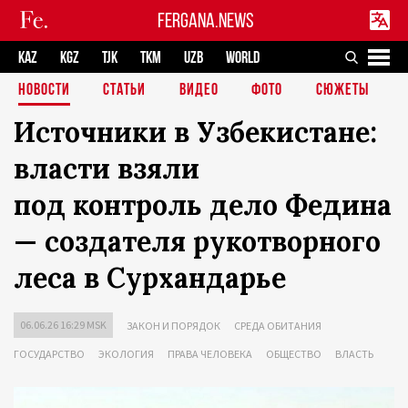
FERGANA.NEWS
KAZ
KGZ
TJK
TKM
UZB
WORLD
НОВОСТИ
СТАТЬИ
ВИДЕО
ФОТО
СЮЖЕТЫ
Источники в Узбекистане:
власти взяли
под контроль дело Федина
— создателя рукотворного
леса в Сурхандарье
06.06.26 16:29 MSK
ЗАКОН И ПОРЯДОК
СРЕДА ОБИТАНИЯ
ГОСУДАРСТВО
ЭКОЛОГИЯ
ПРАВА ЧЕЛОВЕКА
ОБЩЕСТВО
ВЛАСТЬ