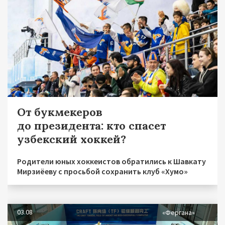
От букмекеров
до президента: кто спасет
узбекский хоккей?
Родители юных хоккеистов обратились к Шавкату
Мирзиёеву с просьбой сохранить клуб «Хумо»
03.08
«Фергана»