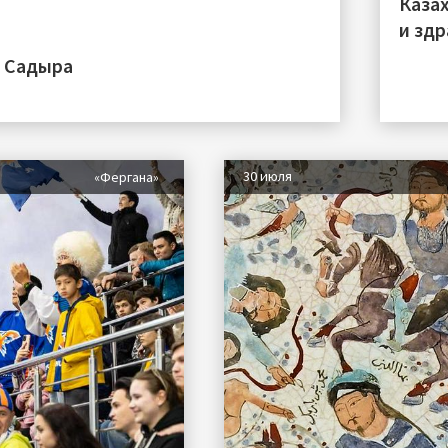
Каза
и зд
а Садыра
30 июля
«Фергана»