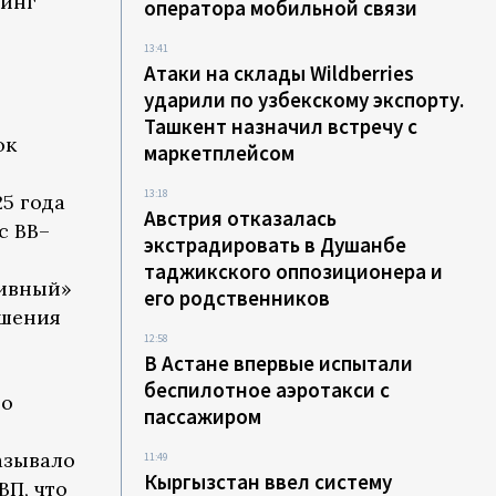
тинг
оператора мобильной связи
13:41
Атаки на склады Wildberries
ударили по узбекскому экспорту.
Ташкент назначил встречу с
ок
маркетплейсом
13:18
5 года
Австрия отказалась
с BB–
экстрадировать в Душанбе
таджикского оппозиционера и
тивный»
его родственников
ышения
12:58
В Астане впервые испытали
беспилотное аэротакси с
но
пассажиром
азывало
11:49
Кыргызстан ввел систему
ВП, что