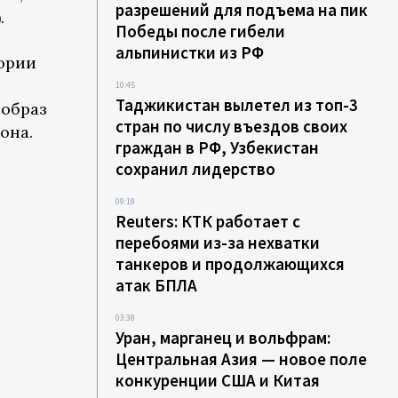
разрешений для подъема на пик
.
Победы после гибели
альпинистки из РФ
гории
10:45
Таджикистан вылетел из топ-3
 образ
стран по числу въездов своих
она.
граждан в РФ, Узбекистан
сохранил лидерство
09:19
Reuters: КТК работает с
перебоями из-за нехватки
танкеров и продолжающихся
атак БПЛА
03:38
Уран, марганец и вольфрам:
Центральная Азия — новое поле
конкуренции США и Китая