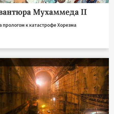
авантюра Мухаммеда II
а прологом к катастрофе Хорезма
я