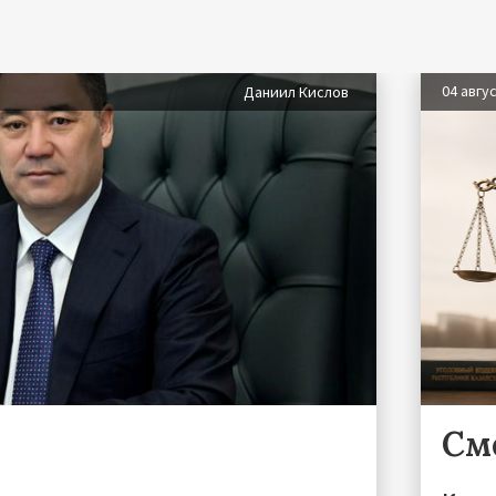
04 авгу
Даниил Кислов
См