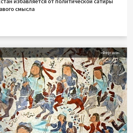
хстан избавляется от политической сатиры
равого смысла
«Фергана»