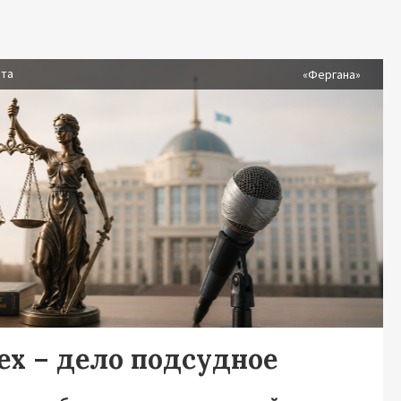
ста
«Фергана»
ех – дело подсудное