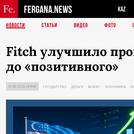
FERGANA.NEWS
KAZ
НОВОСТИ
СТАТЬИ
ВИДЕО
ФОТО
Fitch улучшило про
до «позитивного»
03.06.26 16:19 MSK
ГОСУДАРСТВО
ДЕНЬГИ
БИЗНЕС
ЭКОНОМИКА
В