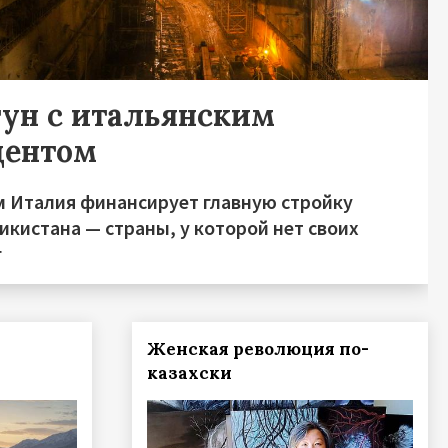
гун с итальянским
центом
м Италия финансирует главную стройку
икистана — страны, у которой нет своих
г
Женская революция по-
казахски