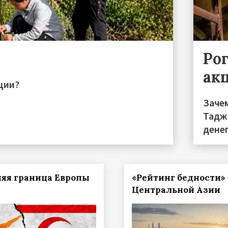
Ро
ак
ции?
Заче
Тадж
дене
яя граница Европы
«Рейтинг бедности»
Центральной Азии