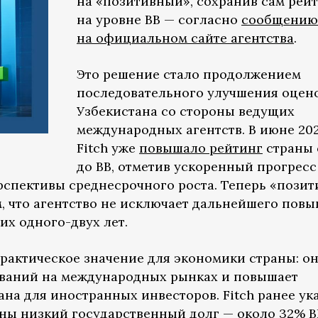
на «позитивный», сохранив сам рей
на уровне BB — согласно
сообщению
на официальном сайте агентства
.
Это решение стало продолжением
последовательного улучшения оцен
Узбекистана со стороны ведущих
международных агентств. В июне 202
Fitch уже
повышало рейтинг
страны 
до BB, отметив ускоренный прогресс
спективы среднесрочного роста. Теперь «пози
м, что агентство не исключает дальнейшего пов
их одного-двух лет.
рактическое значение для экономики страны: о
ований на международных рынках и повышает
на для иностранных инвесторов. Fitch ранее ук
аны низкий государственный долг — около 32% В