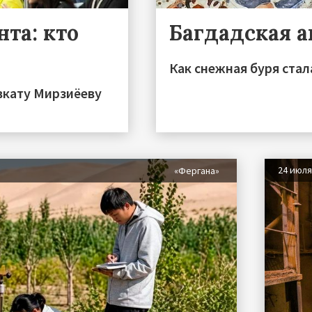
та: кто
Багдадская 
Как снежная буря стал
вкату Мирзиёеву
24 июл
«Фергана»