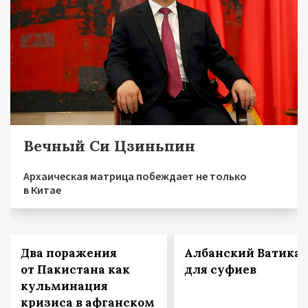
Вечный Си Цзиньпин
Архаическая матрица побеждает не только
в Китае
Два поражения
Албанский Ватика
от Пакистана как
для суфиев
кульминация
кризиса в афганском