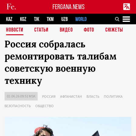
FERGANA.NEWS
KAZ
KGZ
TJK
TKM
UZB
WORLD
НОВОСТИ
СТАТЬИ
ВИДЕО
ФОТО
СЮЖЕТЫ
Россия собралась
ремонтировать талибам
советскую военную
технику
02.06.26 09:51 MSK
РОССИЯ
АФГАНИСТАН
ВЛАСТЬ
ПОЛИТИКА
БЕЗОПАСНОСТЬ
ОБЩЕСТВО