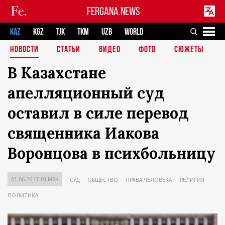
FERGANA.NEWS
KAZ
KGZ
TJK
TKM
UZB
WORLD
НОВОСТИ
СТАТЬИ
ВИДЕО
ФОТО
СЮЖЕТЫ
В Казахстане
апелляционный суд
оставил в силе перевод
священника Иакова
Воронцова в психбольницу
01.06.26 17:01 MSK
СУД
ОБЩЕСТВО
ПРАВА ЧЕЛОВЕКА
РЕЛИГИЯ
ПОЛИТИКА