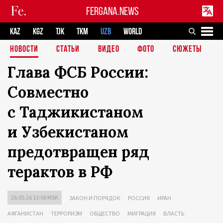
FERGANA.NEWS
KAZ
KGZ
TJK
TKM
UZB
WORLD
НОВОСТИ
СТАТЬИ
ВИДЕО
ФОТО
СЮЖЕТЫ
Глава ФСБ России:
Совместно
с Таджикистаном
и Узбекистаном
предотвращен ряд
терактов в РФ
26.05.26 13:08 MSK
ЗАКОН И ПОРЯДОК
РОССИЯ
ИРАН
АФГАНИСТАН
ТЕРРОРИЗМ
ОБЩЕСТВО
МИГРАЦИЯ
ВЛАСТЬ