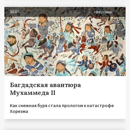
30.07
«Фергана»
Багдадская авантюра
Мухаммеда II
Как снежная буря стала прологом к катастрофе
Хорезма