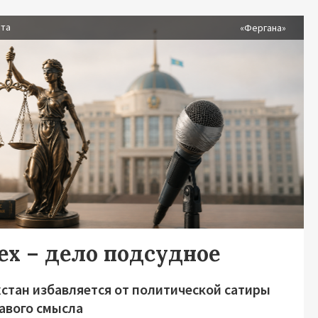
ста
«Фергана»
ех – дело подсудное
хстан избавляется от политической сатиры
равого смысла