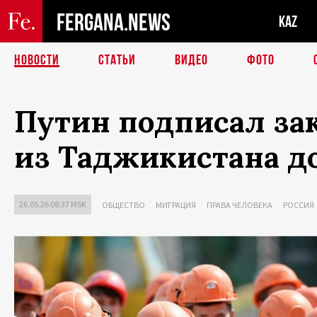
FERGANA.NEWS
KAZ
НОВОСТИ
СТАТЬИ
ВИДЕО
ФОТО
Путин подписал зак
из Таджикистана до
26.05.26 08:37 MSK
ОБЩЕСТВО
МИГРАЦИЯ
ПРАВА ЧЕЛОВЕКА
РОССИЯ