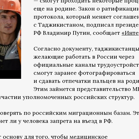
— смогут проходить некоторые про
еще на родине. Закон о ратификаци
протокола, который меняет соглаше
с Таджикистаном, подписал президе
РФ Владимир Путин, сообщает
«Инте
Согласно документу, таджикистанцы
желающие работать в России через
официальные каналы трудоустройст
смогут заранее фотографироваться
и сдавать отпечатки пальцев на роди
Этим займется представительство М
участии уполномоченных российских структур.
роверять по российским миграционным базам. Э
ет ли у человека запрета на въезд в РФ.
т основу для того, чтобы медицинское