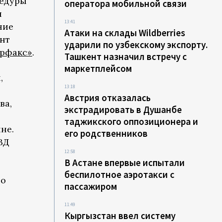
цедуры
оператора мобильной связи
и
13:41
ние
Атаки на склады Wildberries
нт
ударили по узбекскому экспорту.
рфакс»
.
Ташкент назначил встречу с
маркетплейсом
,
13:18
Австрия отказалась
ва,
экстрадировать в Душанбе
таджикского оппозиционера и
не.
его родственников
ВД
12:58
В Астане впервые испытали
беспилотное аэротакси с
то
пассажиром
11:49
Кыргызстан ввел систему