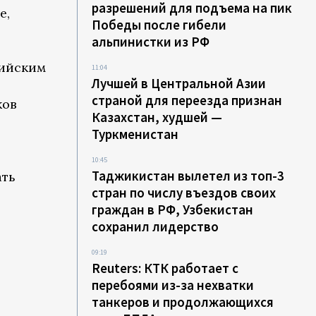
разрешений для подъема на пик
е,
Победы после гибели
альпинистки из РФ
сийским
11:04
Лучшей в Центральной Азии
страной для переезда признан
ков
Казахстан, худшей —
Туркменистан
10:45
Таджикистан вылетел из топ-3
ать
стран по числу въездов своих
граждан в РФ, Узбекистан
сохранил лидерство
09:19
Reuters: КТК работает с
перебоями из-за нехватки
танкеров и продолжающихся