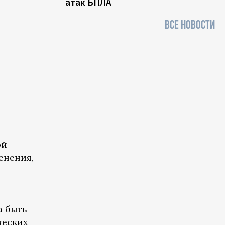
атак БПЛА
ВСЕ НОВОСТИ
ой
енения,
а быть
ческих