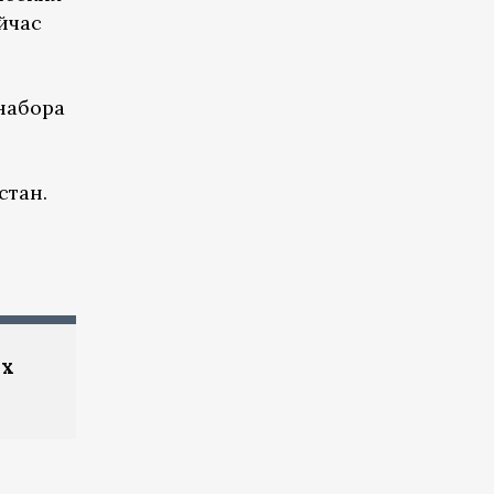
йчас
набора
стан.
их