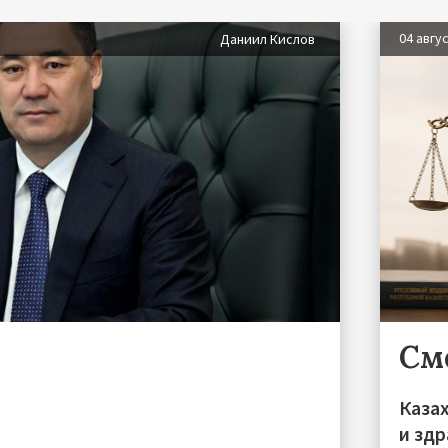
04 авгу
Даниил Кислов
См
Каза
и зд