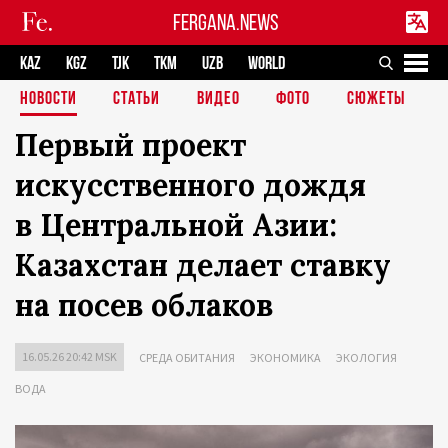
FERGANA.NEWS
KAZ
KGZ
TJK
TKM
UZB
WORLD
НОВОСТИ
СТАТЬИ
ВИДЕО
ФОТО
СЮЖЕТЫ
Первый проект
искусственного дождя
в Центральной Азии:
Казахстан делает ставку
на посев облаков
16.05.26 20:42 MSK
СРЕДА ОБИТАНИЯ
ЭКОНОМИКА
ЭКОЛОГИЯ
ВОДА