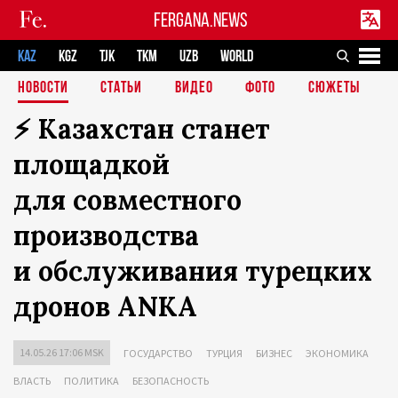
FERGANA.NEWS
KAZ
KGZ
TJK
TKM
UZB
WORLD
НОВОСТИ
СТАТЬИ
ВИДЕО
ФОТО
СЮЖЕТЫ
⚡️ Казахстан станет
площадкой
для совместного
производства
и обслуживания турецких
дронов ANKA
14.05.26 17:06 MSK
ГОСУДАРСТВО
ТУРЦИЯ
БИЗНЕС
ЭКОНОМИКА
ВЛАСТЬ
ПОЛИТИКА
БЕЗОПАСНОСТЬ