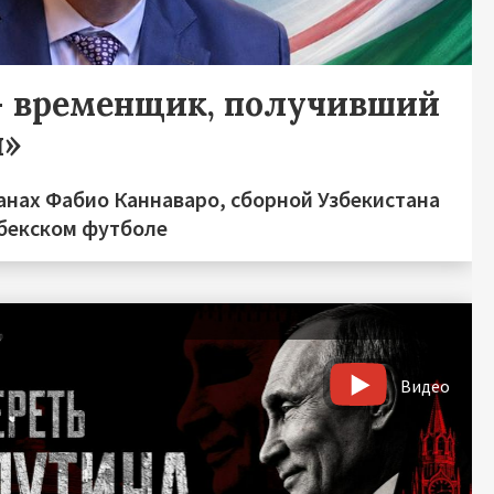
— временщик, получивший
ы»
анах Фабио Каннаваро, сборной Узбекистана
збекском футболе
Видео