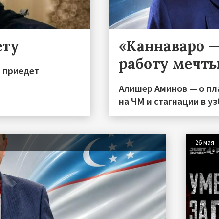
ету
«Каннаваро 
работу мечт
и приедет
Алишер Аминов — о пл
на ЧМ и стагнации в у
26 мая