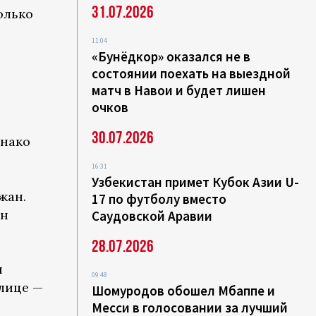
31.07.2026
олько
11:04
«Бунёдкор» оказался не в
состоянии поехать на выездной
матч в Навои и будет лишен
очков
30.07.2026
днако
16:31
Узбекистан примет Кубок Азии U-
жан.
17 по футболу вместо
ен
Саудовской Аравии
28.07.2026
я
09:48
улице —
Шомуродов обошел Мбаппе и
Месси в голосовании за лучший