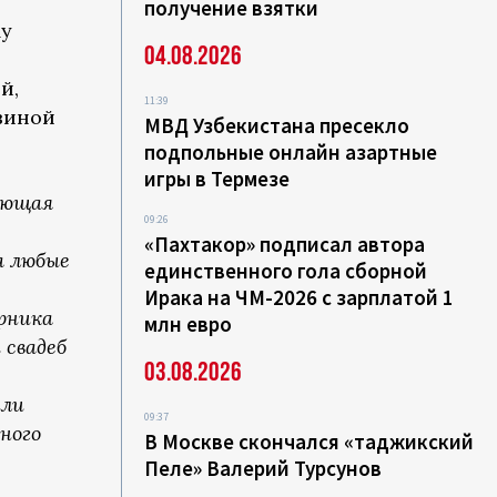
получение взятки
му
04.08.2026
й,
11:39
виной
МВД Узбекистана пресекло
подпольные онлайн азартные
игры в Термезе
ающая
09:26
«Пахтакор» подписал автора
а любые
единственного гола сборной
Ирака на ЧМ-2026 с зарплатой 1
рника
млн евро
 свадеб
03.08.2026
или
09:37
ного
В Москве скончался «таджикский
Пеле» Валерий Турсунов