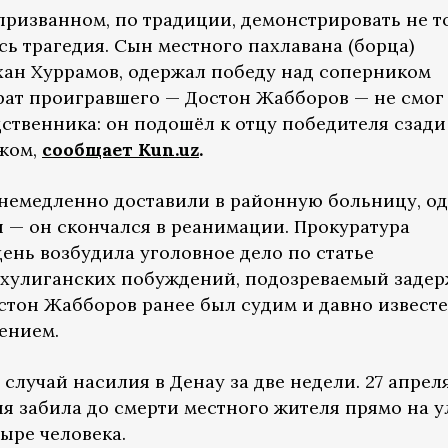
призванном, по традиции, демонстрировать не т
ась трагедия. Сын местного пахлавана (борца)
ан Хуррамов, одержал победу над соперником
рат проигравшего — Достон Жабборов — не смог
ственника: он подошёл к отцу победителя сзади
ожом,
сообщает Kun.uz
.
немедленно доставили в районную больницу, о
и — он скончался в реанимации. Прокуратура
день возбудила уголовное дело по статье
 хулиганских побуждений, подозреваемый задер
тон Жабборов ранее был судим и давно извест
ением.
случай насилия в Денау за две недели. 27 апрел
ня забила до смерти местного жителя прямо на 
ыре человека.