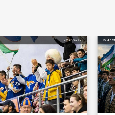
15 июл
«Фергана»