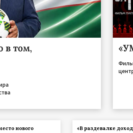
 в том,
«У
Филь
цент
ира
ства
место нового
«В раздевалке дохо