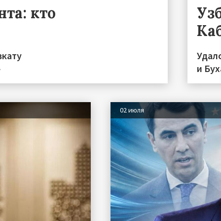
та: кто
Уз
Ка
вкату
Удал
»
и Бу
02 июля