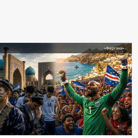
я
«Фергана»