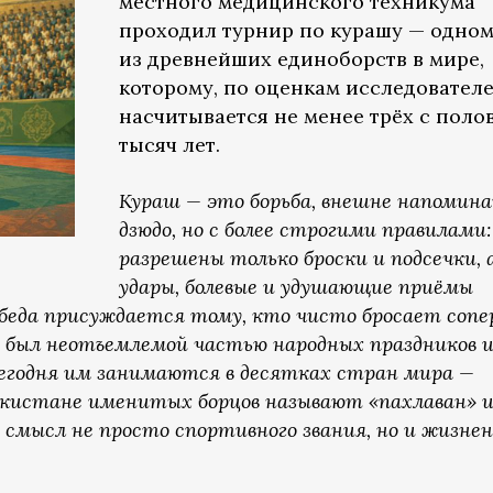
местного медицинского техникума
проходил турнир по курашу — одно
из древнейших единоборств в мире,
которому, по оценкам исследователе
насчитывается не менее трёх с поло
тысяч лет.
Кураш — это борьба, внешне напомин
дзюдо, но с более строгими правилами:
разрешены только броски и подсечки, 
удары, болевые и удушающие приёмы
беда присуждается тому, кто чисто бросает сопе
ш был неотъемлемой частью народных праздников и
 сегодня им занимаются в десятках стран мира —
бекистане именитых борцов называют «пахлаван» 
 смысл не просто спортивного звания, но и жизнен