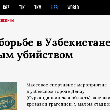
KGZ
TJK
TKM
UZB
WORLD
СЮЖЕТЫ
борьбе в Узбекистан
ым убийством
Массовое спортивное мероприятие
в узбекском городе Денау
(Сурхандарьинская область) заверш
кровавой трагедией. 9 мая на стадио