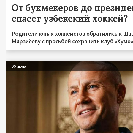
От букмекеров до президен
спасет узбекский хоккей?
Родители юных хоккеистов обратились к Ша
Мирзиёеву с просьбой сохранить клуб «Хумо
06 июля