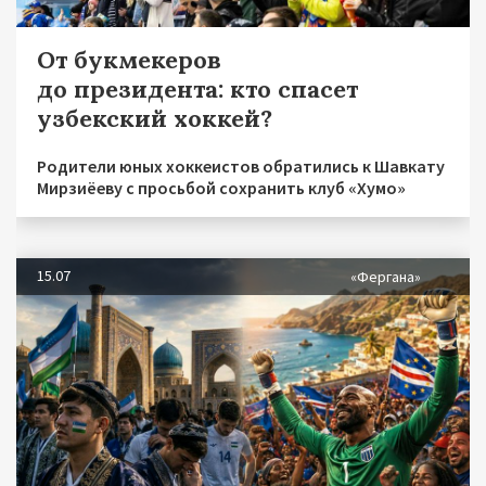
От букмекеров
до президента: кто спасет
узбекский хоккей?
Родители юных хоккеистов обратились к Шавкату
Мирзиёеву с просьбой сохранить клуб «Хумо»
15.07
«Фергана»