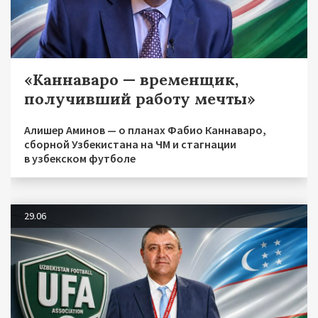
«Каннаваро — временщик,
получивший работу мечты»
Алишер Аминов — о планах Фабио Каннаваро,
сборной Узбекистана на ЧМ и стагнации
в узбекском футболе
29.06