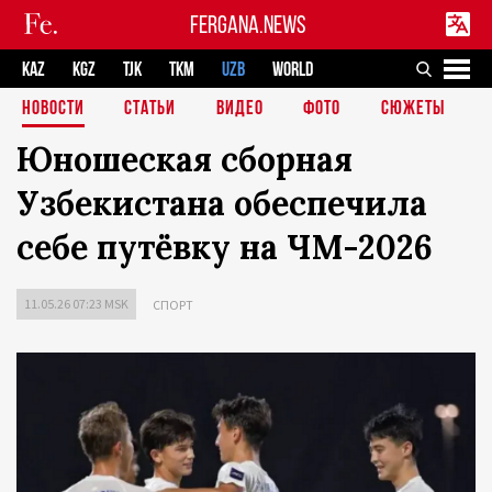
FERGANA.NEWS
KAZ
KGZ
TJK
TKM
UZB
WORLD
НОВОСТИ
СТАТЬИ
ВИДЕО
ФОТО
СЮЖЕТЫ
Юношеская сборная
Узбекистана обеспечила
себе путёвку на ЧМ-2026
11.05.26 07:23 MSK
СПОРТ