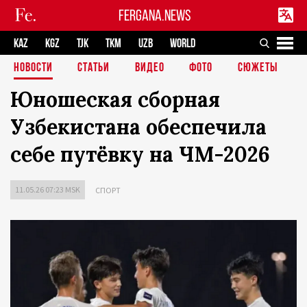
FERGANA.NEWS
KAZ
KGZ
TJK
TKM
UZB
WORLD
НОВОСТИ
СТАТЬИ
ВИДЕО
ФОТО
СЮЖЕТЫ
Юношеская сборная
Узбекистана обеспечила
себе путёвку на ЧМ-2026
11.05.26 07:23 MSK
СПОРТ