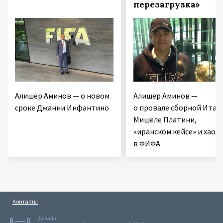
перезагрузка»
Алишер Аминов — о новом
Алишер Аминов —
сроке Джанни Инфантино
о провале сборной Итал
Мишеле Платини,
«иранском кейсе» и хаосе
в ФИФА
Контакты
Дизайн